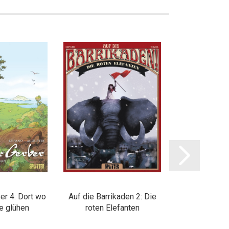
er 4: Dort wo
Auf die Barrikaden 2: Die
Auf die Barri
ke glühen
roten Elefanten
werden nicht
Weiber