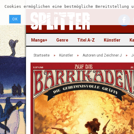
Cookies ermöglichen eine bestmögliche Bereitstellung u
OK
Manga+
Genre
Titel A-Z
Künstler
Ka
»
»
»
Startseite
Künstler
Autoren und Zeichner J
J