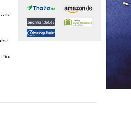
ies nur
fekt.
haften,