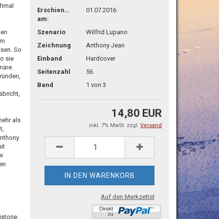
chmal
Erschienen
01.07.2016
am:
gen
Szenario
Wilfrid Lupano
em
Zeichnung
Anthony Jean
ssen. So
o sie
Einband
Hardcover
näre.
Seitenzahl
56
gründen,
Band
1 von 3
bricht,
14,80 EUR
mehr als
inkl. 7% MwSt. zzgl.
Versand
t,
Anthony
it
ei
ten
Auf den Merkzettel
storie.