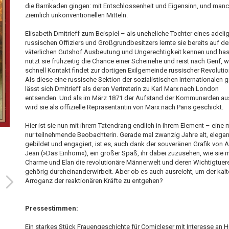
die Barrikaden gingen: mit Entschlossenheit und Eigensinn, und man
ziemlich unkonventionellen Mitteln.
Elisabeth Dmitrieff zum Beispiel – als uneheliche Tochter eines adeli
russischen Offiziers und Großgrundbesitzers lernte sie bereits auf d
väterlichen Gutshof Ausbeutung und Ungerechtigkeit kennen und ha
nutzt sie frühzeitig die Chance einer Scheinehe und reist nach Genf, w
schnell Kontakt findet zur dortigen Exilgemeinde russischer Revolutio
Als diese eine russische Sektion der sozialistischen Internationalen 
lässt sich Dmitrieff als deren Vertreterin zu Karl Marx nach London
entsenden. Und als im März 1871 der Aufstand der Kommunarden aus
wird sie als offizielle Repräsentantin von Marx nach Paris geschickt.
Hier ist sie nun mit ihrem Tatendrang endlich in ihrem Element – eine 
nur teilnehmende Beobachterin. Gerade mal zwanzig Jahre alt, elegan
gebildet und engagiert, ist es, auch dank der souveränen Grafik von 
Jean (»Das Einhorn«), ein großer Spaß, ihr dabei zuzusehen, wie sie m
Charme und Elan die revolutionäre Männerwelt und deren Wichtigtuer
gehörig durcheinanderwirbelt. Aber ob es auch ausreicht, um der kal
Arroganz der reaktionären Kräfte zu entgehen?
Pressestimmen:
Ein starkes Stück Frauengeschichte für Comicleser mit Interesse an Hi