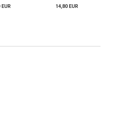
0 EUR
14,80 EUR
14,80