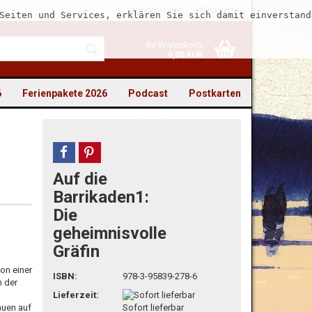
Kundenlogin
Merkzettel
Seiten und Services, erklären Sie sich damit einverstand
Ihr Warenkorb
0,00 EUR
6
Ferienpakete 2026
Podcast
Postkarten
teilen
pin it
Auf die
to erstellen
Barrikaden1:
Die
swort vergessen?
geheimnisvolle
Gräfin
von einer
ISBN:
978-3-95839-278-6
h der
Lieferzeit:
auen auf
Sofort lieferbar