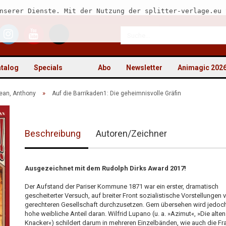
nserer Dienste. Mit der Nutzung der splitter-verlage.eu 
talog
Specials
Abo
Newsletter
Animagic 202
»
ean, Anthony
Auf die Barrikaden1: Die geheimnisvolle Gräfin
Beschreibung
Autoren/Zeichner
Kon
Pas
Ausgezeichnet mit dem Rudolph Dirks Award 2017!
Der Aufstand der Pariser Kommune 1871 war ein erster, dramatisch
gescheiterter Versuch, auf breiter Front sozialistische Vorstellungen 
gerechteren Gesellschaft durchzusetzen. Gern übersehen wird jedoc
hohe weibliche Anteil daran. Wilfrid Lupano (u. a. »Azimut«, »Die alten
Knacker«) schildert darum in mehreren Einzelbänden, wie auch die Fr