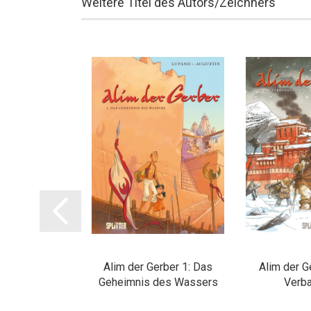
Weitere Titel des Autors/Zeichners
n der Liebe
Alim der Gerber 1: Das
Alim der G
Geheimnis des Wassers
Verb