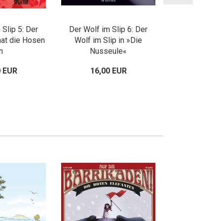
 Slip 5: Der
Der Wolf im Slip 6: Der
Der Wolf im S
hat die Hosen
Wolf im Slip in »Die
au
n
Nusseule«
0 EUR
16,00 EUR
16,00