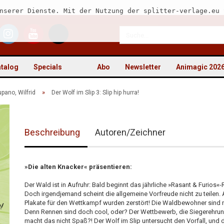
nserer Dienste. Mit der Nutzung der splitter-verlage.eu 
talog
Specials
Abo
Newsletter
Animagic 202
»
upano, Wilfrid
Der Wolf im Slip 3: Slip hip hurra!
Beschreibung
Autoren/Zeichner
Kon
Pas
»Die alten Knacker« präsentieren:
Der Wald ist in Aufruhr: Bald beginnt das jährliche »Rasant & Furios«
Doch irgendjemand scheint die allgemeine Vorfreude nicht zu teilen. 
Plakate für den Wettkampf wurden zerstört! Die Waldbewohner sind r
Denn Rennen sind doch cool, oder? Der Wettbewerb, die Siegerehrun
macht das nicht Spaß?! Der Wolf im Slip untersucht den Vorfall, und 