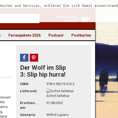
Kundenlogin
Merkzettel
Seiten und Services, erklären Sie sich damit einverstand
Ihr Warenkorb
0,00 EUR
6
Ferienpakete 2026
Podcast
Postkarten
teilen
pin it
Der Wolf im Slip
to erstellen
3: Slip hip hurra!
swort vergessen?
ISBN:
978-3-96219-013-2
Lieferzeit:
Sofort lieferbar
-Rennen!
Alle
Erschienen
01.08.2020
atlos.
am:
g,
Szenario
Wilfrid Lupano
dabei