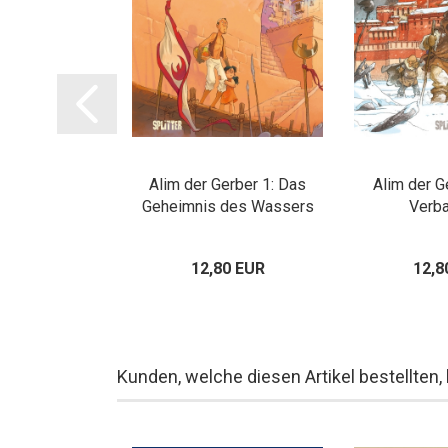
n der Liebe
Alim der Gerber 1: Das
Alim der G
Geheimnis des Wassers
Verb
80 EUR
12,80 EUR
12,8
Kunden, welche diesen Artikel bestellten,