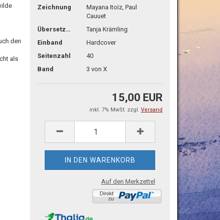
wilde
Zeichnung
Mayana Itoïz, Paul
Cauuet
Übersetzg.
Tanja Krämling
uch den
Einband
Hardcover
Seitenzahl
40
cht als
Band
3 von X
15,00 EUR
inkl. 7% MwSt. zzgl.
Versand
Auf den Merkzettel