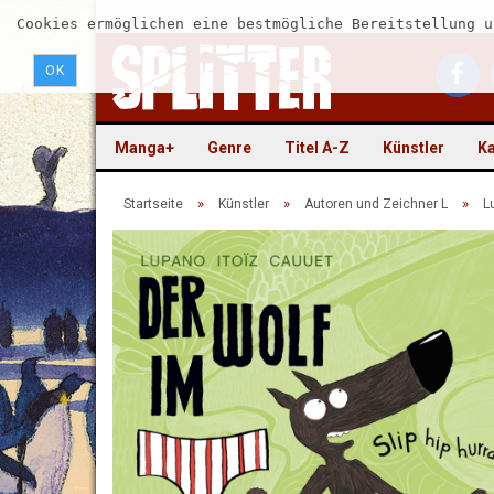
Cookies ermöglichen eine bestmögliche Bereitstellung u
OK
Manga+
Genre
Titel A-Z
Künstler
Ka
»
»
»
Startseite
Künstler
Autoren und Zeichner L
L