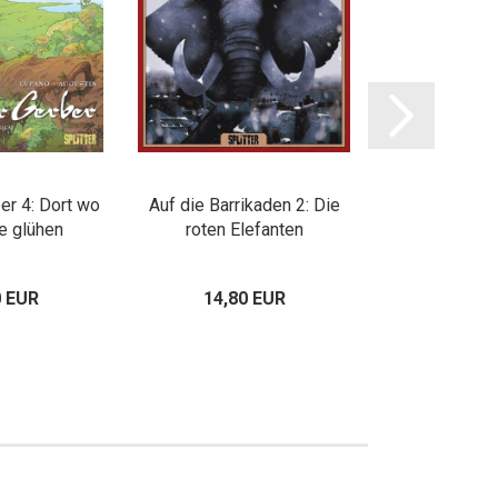
er 4: Dort wo
Auf die Barrikaden 2: Die
Auf die Barri
ke glühen
roten Elefanten
werden nicht
Weiber
0 EUR
14,80 EUR
14,80