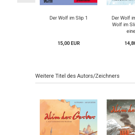
Slip 7: Bricht
Der Wolf im Slip 1
Der Wolf im
auf
Wolf im Sli
ein
00 EUR
15,00 EUR
14,8
Weitere Titel des Autors/Zeichners