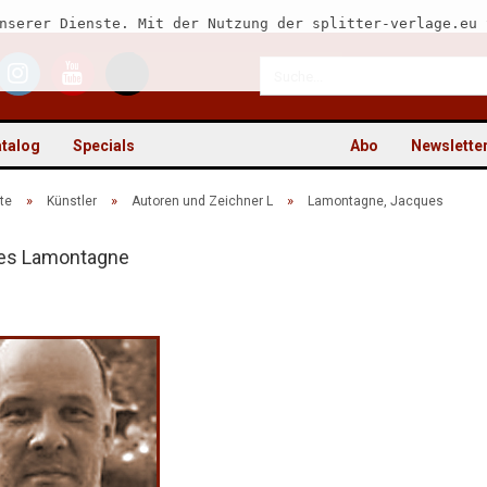
nserer Dienste. Mit der Nutzung der splitter-verlage.eu 
talog
Specials
Abo
Newslette
»
»
»
te
Künstler
Autoren und Zeichner L
Lamontagne, Jacques
es Lamontagne
Kon
Pas