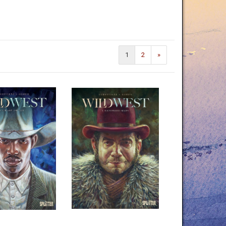
1
2
»