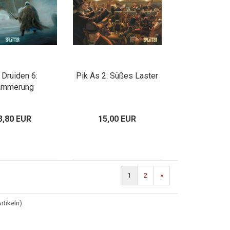
 Druiden 6:
Pik As 2: Süßes Laster
ämmerung
3,80 EUR
15,00 EUR
1
2
»
rtikeln)