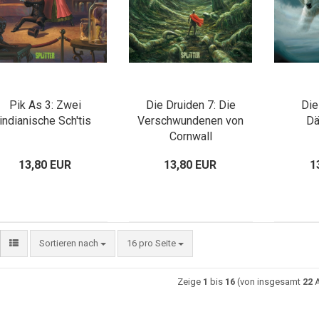
Pik As 3: Zwei
Die Druiden 7: Die
Die
indianische Sch'tis
Verschwundenen von
D
Cornwall
13,80 EUR
13,80 EUR
1
Sortieren nach
16 pro Seite
Zeige
1
bis
16
(von insgesamt
22
A