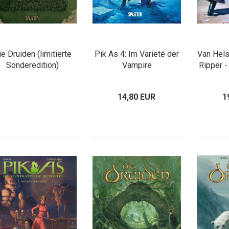
e Druiden (limitierte
Pik As 4: Im Varieté der
Van Hels
Sonderedition)
Vampire
Ripper -
14,80 EUR
1