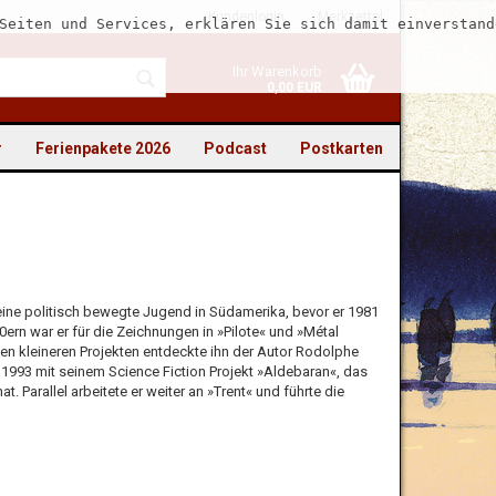
Kundenlogin
Merkzettel
Seiten und Services, erklären Sie sich damit einverstand
Ihr Warenkorb
0,00 EUR
r
Ferienpakete 2026
Podcast
Postkarten
to erstellen
eine politisch bewegte Jugend in Südamerika, bevor er 1981
ern war er für die Zeichnungen in »Pilote« und »Métal
swort vergessen?
ersen kleineren Projekten entdeckte ihn der Autor Rodolphe
 1993 mit seinem Science Fiction Projekt »Aldebaran«, das
 Parallel arbeitete er weiter an »Trent« und führte die