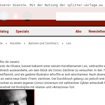
nserer Dienste. Mit der Nutzung der splitter-verlage.eu 
talog
Specials
Abo
Newslette
»
»
»
te
Künstler
Autoren und Zeichner L
Leo
 Rio de Janeiro
Kon
rdo de Oliveira, besser bekannt unter seinem Künstlernamen Leo, verbrachte 
kreich auswanderte, um sein Glück als Comic-Zeichner zu versuchen. In den 70
Pas
entflammt, und als geübter Illustrator erhoffte er sich eine Karriere. Nach div
Leo seine neue Serie »Trent« zeichnen. Der Durchbruch gelang Leo jedoch erst
ischen zu einem eigenen Comic-Universum mit zahlreichen Zyklen entwickelt hat.
arbeit mit Rodolphe mit »Kenia« und »Amazonia« fort.