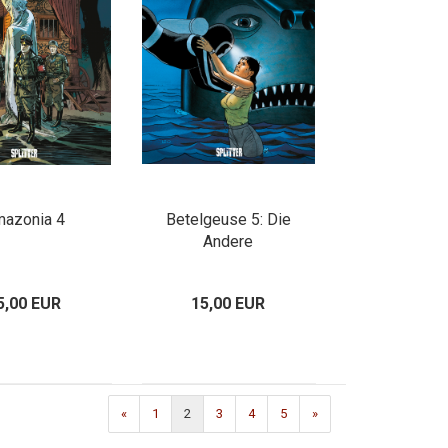
azonia 4
Betelgeuse 5: Die
Andere
5,00 EUR
15,00 EUR
«
1
2
3
4
5
»