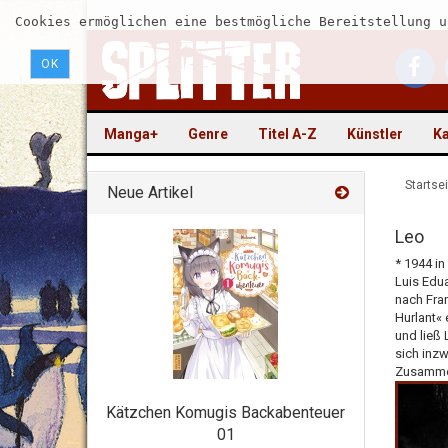
Cookies ermöglichen eine bestmögliche Bereitstellung u
OK
Manga+
Genre
Titel A-Z
Künstler
Ka
Startsei
Neue Artikel
Leo
* 1944 in
Luis Edua
nach Fran
Hurlant« 
und ließ 
sich inzw
Zusammen
Kätzchen Komugis Backabenteuer
01