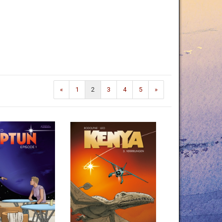
«
1
2
3
4
5
»