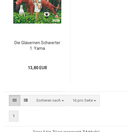
Die Gläsernen Schwerter
1: Yama
13,80 EUR
Sortieren nach
16 pro Seite
1
Zeige
1
bis
7
(von insgesamt
7
Artikeln)