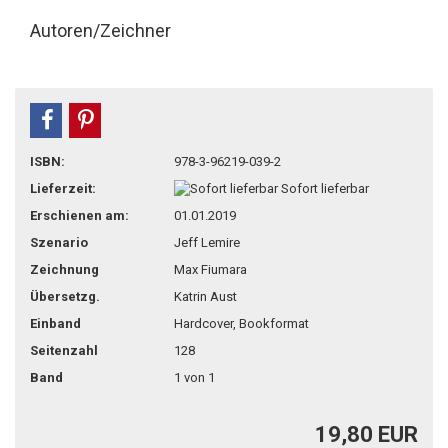
Autoren/Zeichner
teilen
pin it
ISBN:
978-3-96219-039-2
Lieferzeit:
Sofort lieferbar
Erschienen am:
01.01.2019
Szenario
Jeff Lemire
Zeichnung
Max Fiumara
Übersetzg.
Katrin Aust
Einband
Hardcover, Bookformat
Seitenzahl
128
Band
1 von 1
19,80 EUR