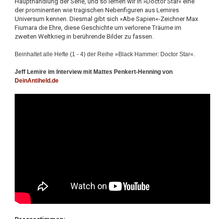
Haupthandlung der Serie, und so lernen wir in »Doctor Star« eine
der prominenten wie tragischen Nebenfiguren aus Lemires
Universum kennen. Diesmal gibt sich »Abe Sapien«-Zeichner Max
Fiumara die Ehre, diese Geschichte um verlorene Träume im
zweiten Weltkrieg in berührende Bilder zu fassen.
Beinhaltet alle Hefte (1 - 4) der Reihe »Black Hammer: Doctor Star«.
Jeff Lemire im Interview mit Mattes Penkert-Henning von
DeinAntiheld.de