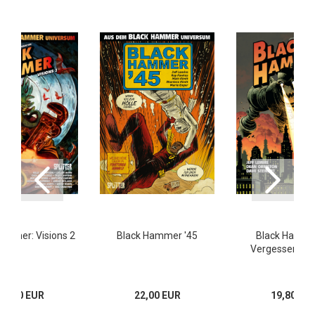
ammer: Visions 2
Black Hammer '45
Black Hamme
Vergessene H
19,80 EUR
22,00 EUR
19,80 EU