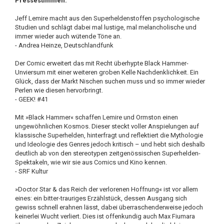
Pressestimmen:
Jeff Lemire macht aus den Superheldenstoffen psychologische
Studien und schlägt dabei mal lustige, mal melancholische und
immer wieder auch wütende Töne an.
- Andrea Heinze, Deutschlandfunk
Der Comic erweitert das mit Recht überhypte Black Hammer-
Unviersum mit einer weiteren groben Kelle Nachdenklichkeit. Ein
Glück, dass der Markt Nischen suchen muss und so immer wieder
Perlen wie diesen hervorbringt.
- GEEK! #41
Mit »Black Hammer« schaffen Lemire und Ormston einen
ungewöhnlichen Kosmos. Dieser steckt voller Anspielungen auf
klassische Superhelden, hinterfragt und reflektiert die Mythologie
und Ideologie des Genres jedoch kritisch – und hebt sich deshalb
deutlich ab von den stereotypen zeitgenössischen Superhelden-
Spektakeln, wie wir sie aus Comics und Kino kennen.
- SRF Kultur
»Doctor Star & das Reich der verlorenen Hoffnung« ist vor allem
eines: ein bitter-trauriges Erzählstück, dessen Ausgang sich
gewiss schnell erahnen lässt, dabei überraschenderweise jedoch
keinerlei Wucht verliert. Dies ist offenkundig auch Max Fiumara