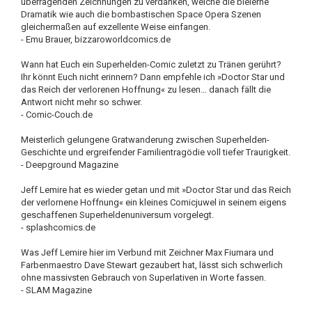
überragenden Zeichnungen zu verdanken, welche die bleierne
Dramatik wie auch die bombastischen Space Opera Szenen
gleichermaßen auf exzellente Weise einfangen.
- Emu Brauer, bizzaroworldcomics.de
Wann hat Euch ein Superhelden-Comic zuletzt zu Tränen gerührt?
Ihr könnt Euch nicht erinnern? Dann empfehle ich »Doctor Star und
das Reich der verlorenen Hoffnung« zu lesen… danach fällt die
Antwort nicht mehr so schwer.
- Comic-Couch.de
Meisterlich gelungene Gratwanderung zwischen Superhelden-
Geschichte und ergreifender Familientragödie voll tiefer Traurigkeit.
- Deepground Magazine
Jeff Lemire hat es wieder getan und mit »Doctor Star und das Reich
der verlornene Hoffnung« ein kleines Comicjuwel in seinem eigens
geschaffenen Superheldenuniversum vorgelegt.
- splashcomics.de
Was Jeff Lemire hier im Verbund mit Zeichner Max Fiumara und
Farbenmaestro Dave Stewart gezaubert hat, lässt sich schwerlich
ohne massivsten Gebrauch von Superlativen in Worte fassen.
- SLAM Magazine