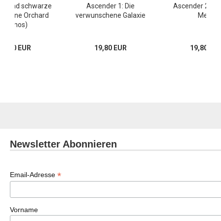
usend schwarze
Ascender 1: Die
Ascender 2: Da
n (Bone Orchard
verwunschene Galaxie
Meer
Mythos)
29,80 EUR
19,80 EUR
19,80 EU
Newsletter Abonnieren
*
Email-Adresse
Vorname