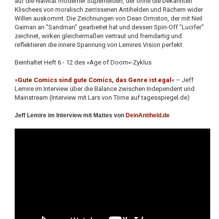
auf die Naivität moderner Superhelden, der ohne die bekannten
Klischees von moralisch zerrissenen Antihelden und Rächern wider
Willen auskommt. Die Zeichnungen von Dean Ormston, der mit Neil
Gaiman an "Sandman" gearbeitet hat und dessen Spin-Off "Lucifer"
zeichnet, wirken gleichermaßen vertraut und fremdartig und
reflektieren die innere Spannung von Lemires Vision perfekt.
Beinhaltet Heft 6 - 12 des »Age of Doom«-Zyklus
»
Gute Comics sind gute Comics, das Genre ist egal
« – Jeff
Lemire im Interview über die Balance zwischen Independent und
Mainstream (Interview mit Lars von Törne auf tagesspiegel.de)
Jeff Lemire im Interview mit Mattes von
DeinAntiheld.de