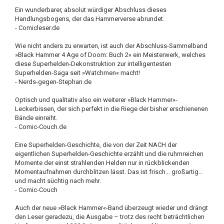
Ein wunderbarer, absolut würdiger Abschluss dieses
Handlungsbogens, der das Hammerverse abrundet.
- Comicleser.de
Wie nicht anders zu erwarten, ist auch der Abschluss-Sammelband
»Black Hammer 4 Age of Doom: Buch 2« ein Meisterwerk, welches
diese Superhelden-Dekonstruktion zur intelligentesten
Superhelden-Saga seit »Watchmen« macht!
- Nerds-gegen-Stephan.de
Optisch und qualitativ also ein weiterer »Black Hammer«-
Leckerbissen, der sich perfekt in die Riege der bisher erschienenen
Bände einreiht.
- Comic-Couch.de
Eine Superhelden-Geschichte, die von der Zeit NACH der
eigentlichen Superhelden-Geschichte erzählt und die ruhmreichen
Momente der einst strahlenden Helden nur in rückblickenden
Momentaufnahmen durchblitzen lässt. Das ist frisch… großartig…
und macht süchtig nach mehr.
- Comic-Couch
Auch der neue »Black Hammer«-Band überzeugt wieder und drängt
den Leser geradezu, die Ausgabe – trotz des recht beträchtlichen