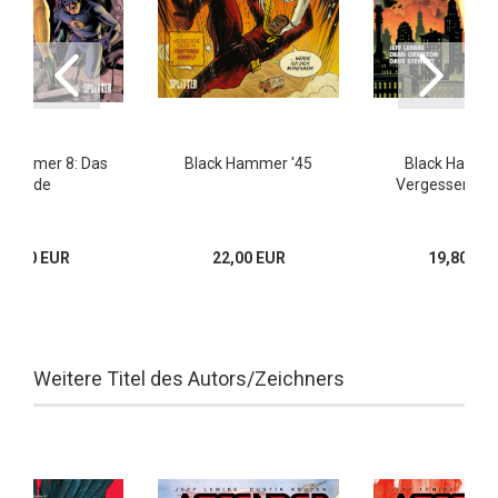
 Hammer 8: Das
Black Hammer '45
Black Hamme
Ende
Vergessene H
29,80 EUR
22,00 EUR
19,80 EU
Weitere Titel des Autors/Zeichners