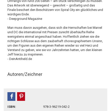
Umfangs von rund 200 Seiten – am Stück verschlingen zu müssen.
Das Artwork ist überwiegend – gewohnt – großartig und das
Finale beschert den Beschützern von Spiral City ein glückliches und
würdiges Ende.
- Deepground Magazine
Man muss davon ausgehen, dass sich die Herrschaften bei Marvel
und DC die international mit Preisen zurecht überhäufte Reihe
wenigstens einmal angeschaut haben. Hoffentlich ziehen sie die
richtigen Schlüsse aus dem zauberhaft choreographiertem Unsinn,
um den Figuren aus den eigenen Reihen wieder so viel Herz und
Verstand zu geben, wie sie vor Jahrzehnten hatten, um den kleinen
Jeff hierzu zu inspirieren.
- DeinAntiheld.de
Autoren/Zeichner
teilen
pin it
ISBN:
978-3-96219-042-2