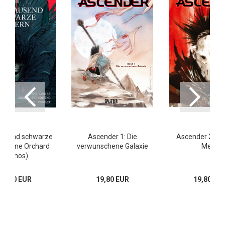
usend schwarze
Ascender 1: Die
Ascender 2: Da
n (Bone Orchard
verwunschene Galaxie
Meer
Mythos)
29,80 EUR
19,80 EUR
19,80 EU