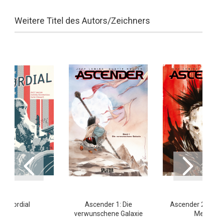
Weitere Titel des Autors/Zeichners
Primordial
Ascender 1: Die
Ascender 2: Da
verwunschene Galaxie
Meer