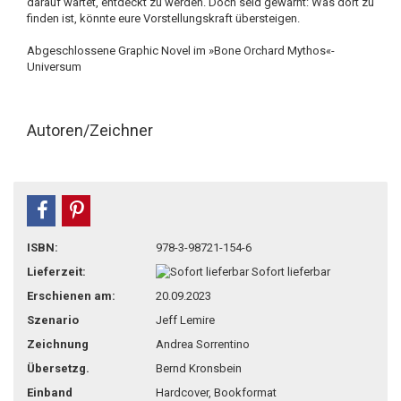
darauf wartet, entdeckt zu werden. Doch seid gewarnt: Was dort zu
finden ist, könnte eure Vorstellungskraft übersteigen.
Abgeschlossene Graphic Novel im »Bone Orchard Mythos«-
Universum
Autoren/Zeichner
teilen
pin it
ISBN:
978-3-98721-154-6
Lieferzeit:
Sofort lieferbar
Erschienen am:
20.09.2023
Szenario
Jeff Lemire
Zeichnung
Andrea Sorrentino
Übersetzg.
Bernd Kronsbein
Einband
Hardcover, Bookformat