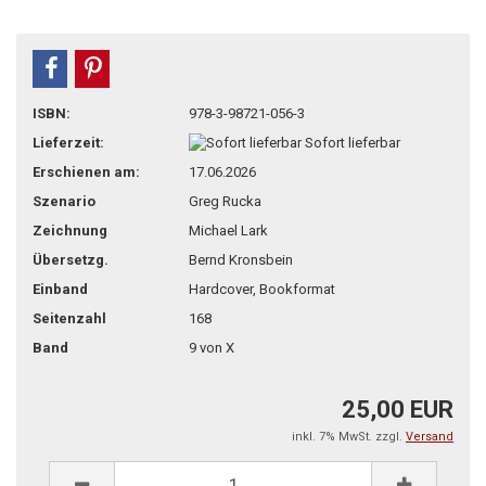
teilen
pin it
ISBN:
978-3-98721-056-3
Lieferzeit:
Sofort lieferbar
Erschienen am:
17.06.2026
Szenario
Greg Rucka
Zeichnung
Michael Lark
Übersetzg.
Bernd Kronsbein
Einband
Hardcover, Bookformat
Seitenzahl
168
Band
9 von X
25,00 EUR
inkl. 7% MwSt. zzgl.
Versand