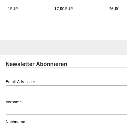
17,00 EUR
17,00 EUR
25,00 EU
Newsletter Abonnieren
*
Email-Adresse
Vorname
Nachname