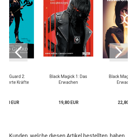
 Old Guard 2:
Black Magick 1: Das
Black Magick 2
ntrierte Kräfte
Erwachen
Erwachen I
25,00 EUR
19,80 EUR
22,80 EU
Kunden, welche diesen Artikel bestellten, haben