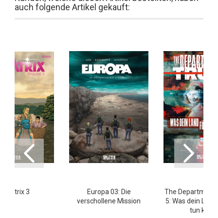
auch folgende Artikel gekauft:
Bellatrix 3
Europa 03: Die
The Department 
verschollene Mission
5: Was dein Land 
tun kann