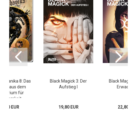
echanika 8: Das
Black Magick 3: Der
Black Magick 2
ster aus dem
Aufstieg I
Erwachen I
nisterium für
rausamkeit
25,00 EUR
19,80 EUR
22,80 EU