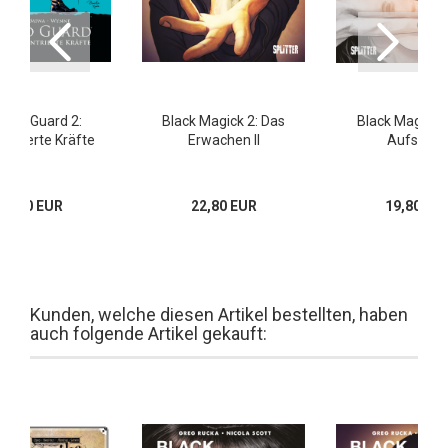
 Old Guard 2:
Black Magick 2: Das
Black Magick 3
ntrierte Kräfte
Erwachen II
Aufstieg I
25,00 EUR
22,80 EUR
19,80 EU
Kunden, welche diesen Artikel bestellten, haben
auch folgende Artikel gekauft: