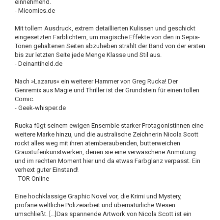
einnehmend.
- Micomics.de
Mit tollem Ausdruck, extrem detaillierten Kulissen und geschickt
eingesetzten Farblichtern, um magische Effekte von den in Sepia-
Tönen gehaltenen Seiten abzuheben strahlt der Band von der ersten
bis zur letzten Seite jede Menge Klasse und Stil aus.
- Deinantiheld.de
Nach »Lazarus« ein weiterer Hammer von Greg Rucka! Der
Genremix aus Magie und Thriller ist der Grundstein für einen tollen
Comic.
- Geek-whisper.de
Rucka fügt seinem ewigen Ensemble starker Protagonistinnen eine
weitere Marke hinzu, und die australische Zeichnerin Nicola Scott
rockt alles weg mit ihren atemberaubenden, butterweichen
Graustufenkunstwerken, denen sie eine verwaschene Anmutung
und im rechten Moment hier und da etwas Farbglanz verpasst. Ein
verhext guter Einstand!
- TOR Online
Eine hochklassige Graphic Novel vor, die Krimi und Mystery,
profane weltliche Polizeiarbeit und übernatürliche Wesen
umschließt. […]Das spannende Artwork von Nicola Scott ist ein