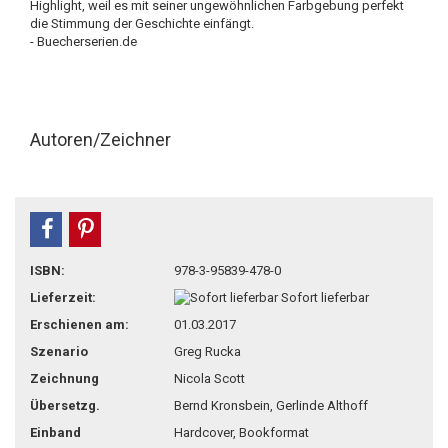
Highlight, weil es mit seiner ungewöhnlichen Farbgebung perfekt
die Stimmung der Geschichte einfängt.
- Buecherserien.de
Autoren/Zeichner
teilen
pin it
ISBN:
978-3-95839-478-0
Lieferzeit:
Sofort lieferbar
Erschienen am:
01.03.2017
Szenario
Greg Rucka
Zeichnung
Nicola Scott
Übersetzg.
Bernd Kronsbein, Gerlinde Althoff
Einband
Hardcover, Bookformat