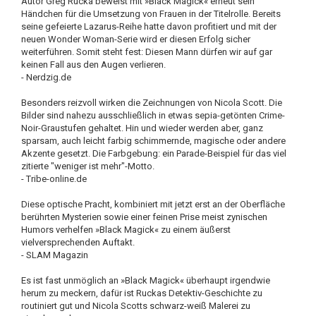
Autor Greg Rucka beweist mit »Black Magick« erneut sein
Händchen für die Umsetzung von Frauen in der Titelrolle. Bereits
seine gefeierte Lazarus-Reihe hatte davon profitiert und mit der
neuen Wonder Woman-Serie wird er diesen Erfolg sicher
weiterführen. Somit steht fest: Diesen Mann dürfen wir auf gar
keinen Fall aus den Augen verlieren.
- Nerdzig.de
Besonders reizvoll wirken die Zeichnungen von Nicola Scott. Die
Bilder sind nahezu ausschließlich in etwas sepia-getönten Crime-
Noir-Graustufen gehaltet. Hin und wieder werden aber, ganz
sparsam, auch leicht farbig schimmernde, magische oder andere
Akzente gesetzt. Die Farbgebung: ein Parade-Beispiel für das viel
zitierte "weniger ist mehr"-Motto.
- Tribe-online.de
Diese optische Pracht, kombiniert mit jetzt erst an der Oberfläche
berührten Mysterien sowie einer feinen Prise meist zynischen
Humors verhelfen »Black Magick« zu einem äußerst
vielversprechenden Auftakt.
- SLAM Magazin
Es ist fast unmöglich an »Black Magick« überhaupt irgendwie
herum zu meckern, dafür ist Ruckas Detektiv-Geschichte zu
routiniert gut und Nicola Scotts schwarz-weiß Malerei zu