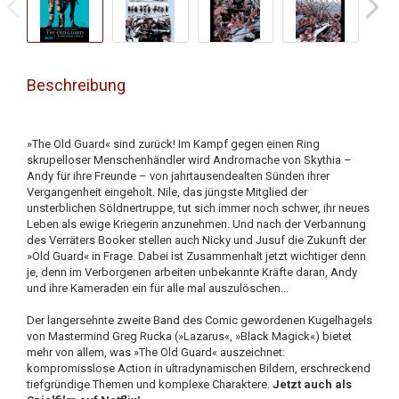
Beschreibung
»The Old Guard« sind zurück! Im Kampf gegen einen Ring
skrupelloser Menschenhändler wird Andromache von Skythia –
Andy für ihre Freunde – von jahrtausendealten Sünden ihrer
Vergangenheit eingeholt. Nile, das jüngste Mitglied der
unsterblichen Söldnertruppe, tut sich immer noch schwer, ihr neues
Leben als ewige Kriegerin anzunehmen. Und nach der Verbannung
des Verräters Booker stellen auch Nicky und Jusuf die Zukunft der
»Old Guard« in Frage. Dabei ist Zusammenhalt jetzt wichtiger denn
je, denn im Verborgenen arbeiten unbekannte Kräfte daran, Andy
und ihre Kameraden ein für alle mal auszulöschen...
Der langersehnte zweite Band des Comic gewordenen Kugelhagels
von Mastermind Greg Rucka (»Lazarus«, »Black Magick«) bietet
mehr von allem, was »The Old Guard« auszeichnet:
kompromisslose Action in ultradynamischen Bildern, erschreckend
tiefgründige Themen und komplexe Charaktere.
Jetzt auch als