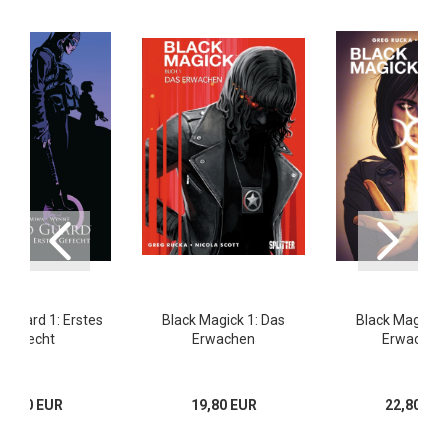
d Guard 1: Erstes
Black Magick 1: Das
Black Magick 2
Gefecht
Erwachen
Erwachen I
26,00 EUR
19,80 EUR
22,80 EU