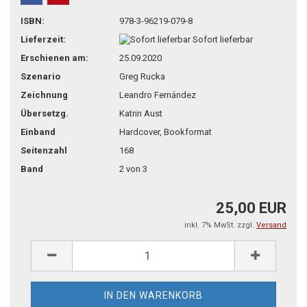
teilen
pin it
ISBN:
978-3-96219-079-8
Lieferzeit:
Sofort lieferbar
Erschienen am:
25.09.2020
Szenario
Greg Rucka
Zeichnung
Leandro Fernández
Übersetzg.
Katrin Aust
Einband
Hardcover, Bookformat
Seitenzahl
168
Band
2 von 3
25,00 EUR
inkl. 7% MwSt. zzgl.
Versand