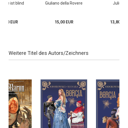
Liebe ist blind
Giuliano della Rovere
Julius II
16,00 EUR
15,00 EUR
13,80 EU
Weitere Titel des Autors/Zeichners