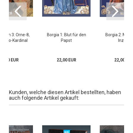
aron 3: Orne-8,
Borgia 1: Blut für den
Borgia 2: Mach
echno-Kardinal
Papst
Inzest
15,80 EUR
22,00 EUR
22,00 EU
Kunden, welche diesen Artikel bestellten, haben
auch folgende Artikel gekauft: