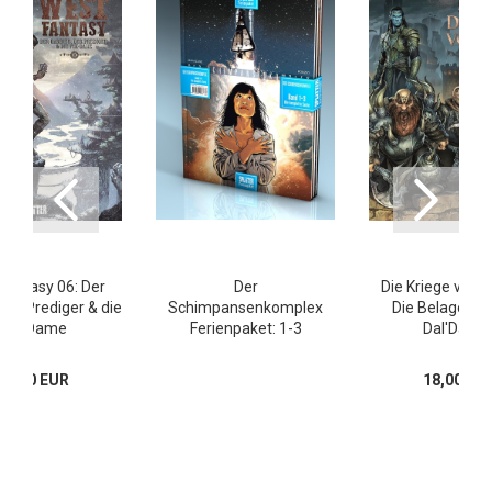
Fantasy 06: Der
Der
Die Kriege von A
 der Prediger & die
Schimpansenkomplex
Die Belagerun
Pik-Dame
Ferienpaket: 1-3
Dal'Daru
18,00 EUR
18,00 EU