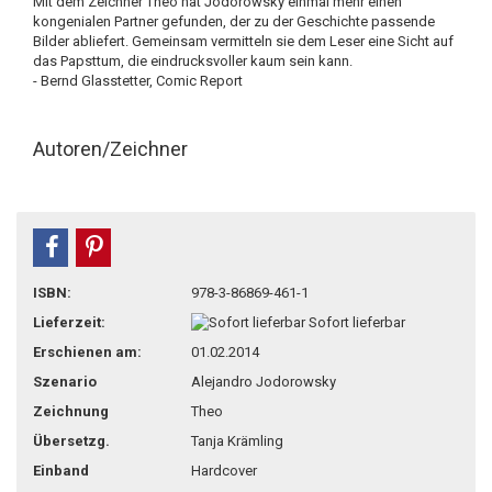
Mit dem Zeichner Theo hat Jodorowsky einmal mehr einen
kongenialen Partner gefunden, der zu der Geschichte passende
Bilder abliefert. Gemeinsam vermitteln sie dem Leser eine Sicht auf
das Papsttum, die eindrucksvoller kaum sein kann.
- Bernd Glasstetter, Comic Report
Autoren/Zeichner
teilen
pin it
ISBN:
978-3-86869-461-1
Lieferzeit:
Sofort lieferbar
Erschienen am:
01.02.2014
Szenario
Alejandro Jodorowsky
Zeichnung
Theo
Übersetzg.
Tanja Krämling
Einband
Hardcover