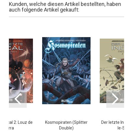
Kunden, welche diesen Artikel bestellten, haben
auch folgende Artikel gekauft:
te Incal 2: Louz de
Kosmopiraten (Splitter
Der letzte Incal 3
Garra
Double)
le-Sale