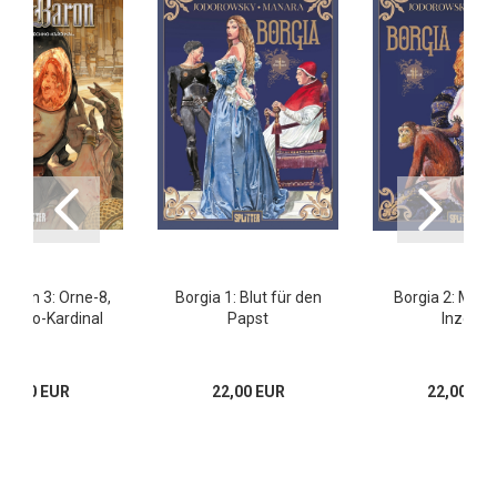
aron 3: Orne-8,
Borgia 1: Blut für den
Borgia 2: Mach
echno-Kardinal
Papst
Inzest
15,80 EUR
22,00 EUR
22,00 EU