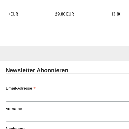
14,00 EUR
29,80 EUR
13,80 EU
Newsletter Abonnieren
*
Email-Adresse
Vorname
Nachname