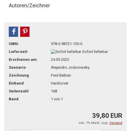
Autoren/Zeichner
teilen
pin it
ISBN:
978-3-98721-130-0
Lieferzeit:
Sofort lieferbar
Erschienen am:
24.05.2023
Szenario
Alejandro Jodorowsky
Zeichnung
Fred Beltran
Einband
Hardcover
Seitenzahl
168
Band
1 von 1
39,80 EUR
inkl. 7% MwSt. zzgl.
Versand