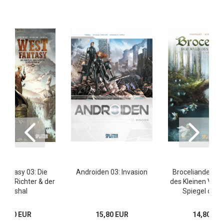
Fantasy 03: Die
Androiden 03: Invasion
Broceliande – D
 der Richter & der
des Kleinen Volke
Marshal
Spiegel der 
18,00 EUR
15,80 EUR
14,80 EU