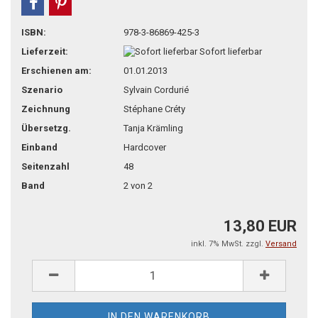
teilen
pin it
ISBN:
978-3-86869-425-3
Lieferzeit:
Sofort lieferbar
Erschienen am:
01.01.2013
Szenario
Sylvain Cordurié
Zeichnung
Stéphane Créty
Übersetzg.
Tanja Krämling
Einband
Hardcover
Seitenzahl
48
Band
2 von 2
13,80 EUR
inkl. 7% MwSt. zzgl.
Versand