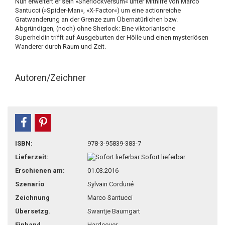
Nun erweitert er sein »Sherlockversum« unter Mithilfe von Marco
Santucci (»Spider-Man«, »X-Factor«) um eine actionreiche
Gratwanderung an der Grenze zum Übernatürlichen bzw.
Abgründigen, (noch) ohne Sherlock: Eine viktorianische
Superheldin trifft auf Ausgeburten der Hölle und einen mysteriösen
Wanderer durch Raum und Zeit.
Autoren/Zeichner
teilen
pin it
ISBN:
978-3-95839-383-7
Lieferzeit:
Sofort lieferbar
Erschienen am:
01.03.2016
Szenario
Sylvain Cordurié
Zeichnung
Marco Santucci
Übersetzg.
Swantje Baumgart
Einband
Hardcover