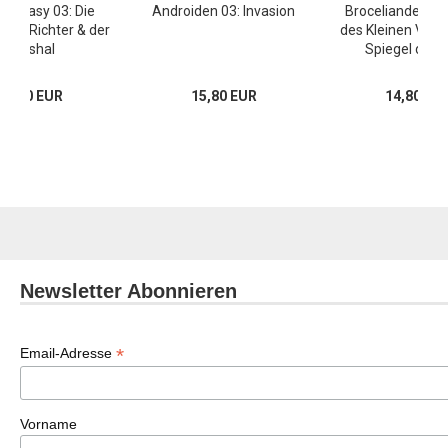
Fantasy 03: Die
Androiden 03: Invasion
Broceliande – D
 der Richter & der
des Kleinen Volke
Marshal
Spiegel der 
18,00 EUR
15,80 EUR
14,80 EU
Newsletter Abonnieren
*
Email-Adresse
Vorname