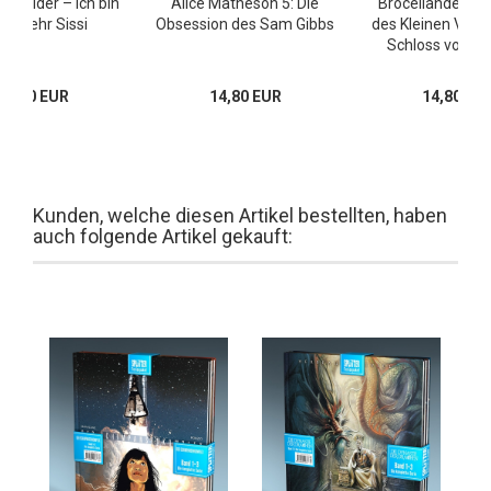
hneider – Ich bin
Alice Matheson 5: Die
Broceliande – D
ht mehr Sissi
Obsession des Sam Gibbs
des Kleinen Volke
Schloss von C
29,80 EUR
14,80 EUR
14,80 EU
Kunden, welche diesen Artikel bestellten, haben
auch folgende Artikel gekauft: