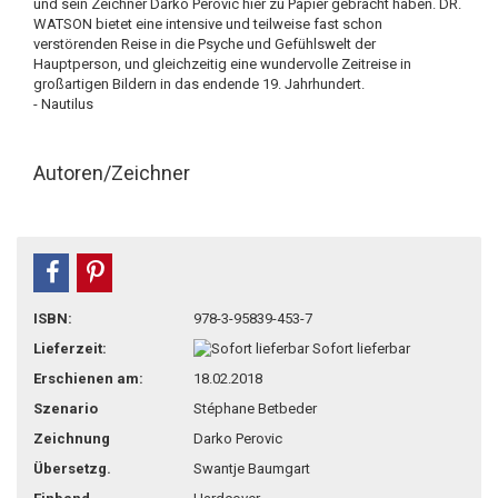
und sein Zeichner Darko Perovic hier zu Papier gebracht haben. DR.
WATSON bietet eine intensive und teilweise fast schon
verstörenden Reise in die Psyche und Gefühlswelt der
Hauptperson, und gleichzeitig eine wundervolle Zeitreise in
großartigen Bildern in das endende 19. Jahrhundert.
- Nautilus
Autoren/Zeichner
teilen
pin it
ISBN:
978-3-95839-453-7
Lieferzeit:
Sofort lieferbar
Erschienen am:
18.02.2018
Szenario
Stéphane Betbeder
Zeichnung
Darko Perovic
Übersetzg.
Swantje Baumgart