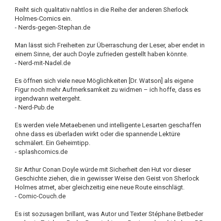
Reiht sich qualitativ nahtlos in die Reihe der anderen Sherlock
Holmes-Comics ein.
- Nerds-gegen-Stephan.de
Man lässt sich Freiheiten zur Überraschung der Leser, aber endet in
einem Sinne, der auch Doyle zufrieden gestellt haben könnte.
- Nerd-mit-Nadel.de
Es öffnen sich viele neue Möglichkeiten [Dr. Watson] als eigene
Figur noch mehr Aufmerksamkeit zu widmen – ich hoffe, dass es
irgendwann weitergeht.
- Nerd-Pub.de
Es werden viele Metaebenen und intelligente Lesarten geschaffen
ohne dass es überladen wirkt oder die spannende Lektüre
schmälert. Ein Geheimtipp.
- splashcomics.de
Sir Arthur Conan Doyle würde mit Sicherheit den Hut vor dieser
Geschichte ziehen, die in gewisser Weise den Geist von Sherlock
Holmes atmet, aber gleichzeitig eine neue Route einschlägt.
- Comic-Couch.de
Es ist sozusagen brillant, was Autor und Texter Stéphane Betbeder