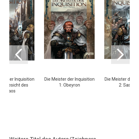
ter der Inquisition
Die Meister der Inquisition
Die Meister der In
m Angesicht des
1: Obeyron
2: Sasmaë
Chaos