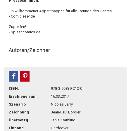
Pressestimmen:
Ein willkommener Appetithappen für alle Freunde des Genres!
- Comicleser.de
Zugreifen!
- Splashcomics.de
Autoren/Zeichner
teilen
pin it
ISBN:
978-3-95839-212-0
Erschienen am:
16.03.2017
Szenario
Nicolas Jarry
Zeichnung
Jean-Paul Bordier
Übersetzg.
Tanja Krämling
Einband
Hardcover