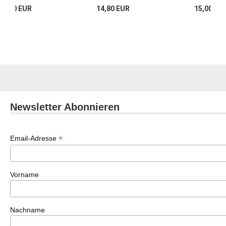
16,00 EUR
14,80 EUR
15,00 EU
Newsletter Abonnieren
*
Email-Adresse
Vorname
Nachname