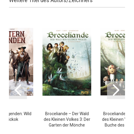
Weitere Titel des Autors/Zeichners
n Legenden: Wild
Broceliande – Der Wald
Broceliande – D
Bill Hickok
des Kleinen Volkes 3: Der
des Kleinen Volke
Garten der Mönche
Buche des Rei