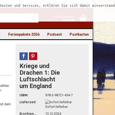
Kundenlogin
Merkzettel
Seiten und Services, erklären Sie sich damit einverstand
Ihr Warenkorb
0,00 EUR
r
Ferienpakete 2026
Podcast
Postkarten
teilen
pin it
Kriege und
to erstellen
Drachen 1: Die
Luftschlacht
swort vergessen?
um England
wählen
n
ISBN:
978-3-98721-454-7
Lieferzeit:
 mit dem
Sofort lieferbar
Erschienen
13.12.2024