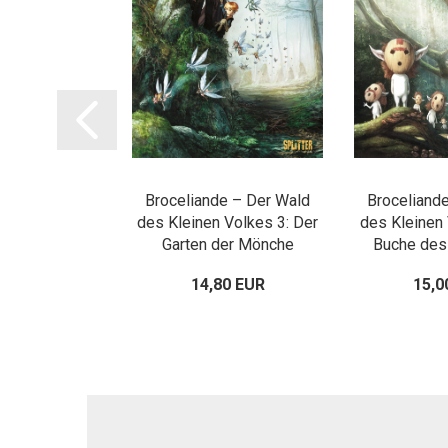
genden: Wild
Broceliande – Der Wald
Broceliand
 Hickok
des Kleinen Volkes 3: Der
des Kleinen 
Garten der Mönche
Buche des
00 EUR
14,80 EUR
15,0