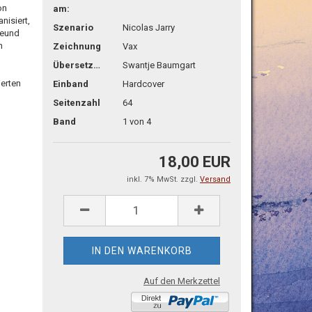
on
am:
nisiert,
Szenario
Nicolas Jarry
reund
n
Zeichnung
Vax
Übersetzg.
Swantje Baumgart
ierten
Einband
Hardcover
Seitenzahl
64
Band
1 von 4
18,00 EUR
inkl. 7% MwSt. zzgl.
Versand
Auf den Merkzettel