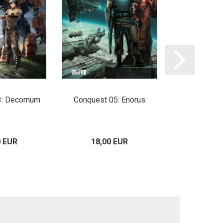
3: Decornum
Conquest 05: Enorus
Conquest 0
0 EUR
18,00 EUR
16,00