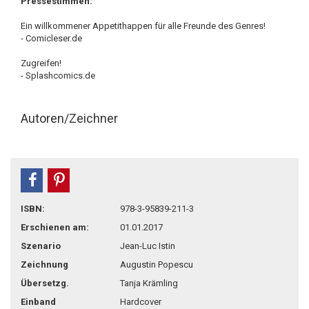
Pressestimmen:
Ein willkommener Appetithappen für alle Freunde des Genres!
- Comicleser.de
Zugreifen!
- Splashcomics.de
Autoren/Zeichner
teilen
pin it
ISBN:
978-3-95839-211-3
Erschienen am:
01.01.2017
Szenario
Jean-Luc Istin
Zeichnung
Augustin Popescu
Übersetzg.
Tanja Krämling
Einband
Hardcover