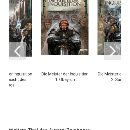
ter der Inquisition
Die Meister der Inquisition
Die Meister der In
m Angesicht des
1: Obeyron
2: Sasmaë
Chaos