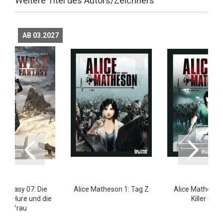
Weitere Titel des Autors/Zeichners
AB 03.2027
Fantasy 07: Die
Alice Matheson 1: Tag Z
Alice Matheson 
n, die Hure und die
Killer in mi
Orkfrau