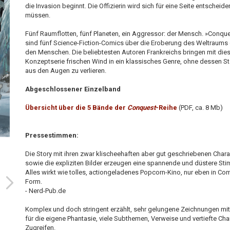
die Invasion beginnt. Die Offizierin wird sich für eine Seite entscheide
müssen.
Fünf Raumflotten, fünf Planeten, ein Aggressor: der Mensch. »Conqu
sind fünf Science-Fiction-Comics über die Eroberung des Weltraums
den Menschen. Die beliebtesten Autoren Frankreichs bringen mit die
Konzeptserie frischen Wind in ein klassisches Genre, ohne dessen S
aus den Augen zu verlieren.
Abgeschlossener Einzelband
Übersicht über die 5 Bände der
Conquest
-Reihe
(PDF, ca. 8 Mb)
Pressestimmen:
Die Story mit ihren zwar klischeehaften aber gut geschriebenen Chara
sowie die expliziten Bilder erzeugen eine spannende und düstere St
Alles wirkt wie tolles, actiongeladenes Popcorn-Kino, nur eben in Com
Form.
- Nerd-Pub.de
Komplex und doch stringent erzählt, sehr gelungene Zeichnungen mi
für die eigene Phantasie, viele Subthemen, Verweise und vertiefte Cha
Zugreifen.