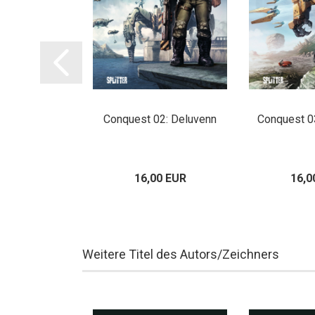
10: Sylaris
Conquest 02: Deluvenn
Conquest 0
00 EUR
16,00 EUR
16,0
Weitere Titel des Autors/Zeichners
AB 03.2027