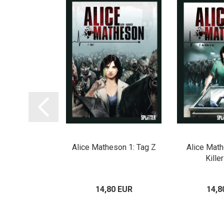
asy 07: Die
Alice Matheson 1: Tag Z
Alice Math
e Hure und die
Killer
kfrau
00 EUR
14,80 EUR
14,8