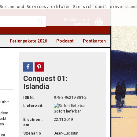
Kundenlogin
Merkzettel
Seiten und Services, erklären Sie sich damit einverstand
Ihr Warenkorb
0,00 EUR
r
Ferienpakete 2026
Podcast
Postkarten
teilen
pin it
Conquest 01:
to erstellen
Islandia
swort vergessen?
ISBN:
978-3-96219-381-2
Orbit
Lieferzeit:
Sofort lieferbar
tzdem
erkt
Erschienen
22.11.2019
hen
am:
Szenario
Jean-Luc Istin
ist –