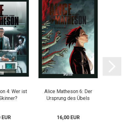
on 4: Wer ist
Alice Matheson 6: Der
Android
Skinner?
Ursprung des Übels
Wiederauf
0 EUR
16,00 EUR
16,00