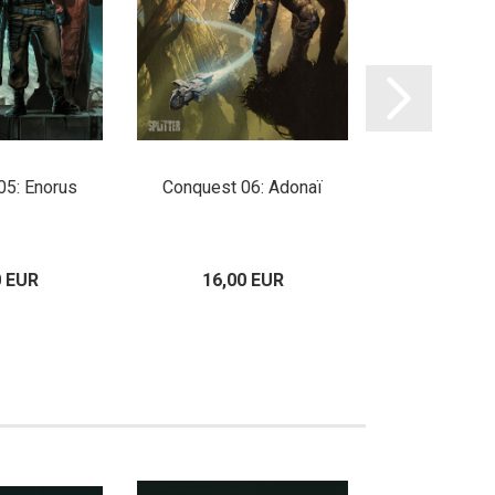
05: Enorus
Conquest 06: Adonaï
Conquest 0
0 EUR
16,00 EUR
17,00