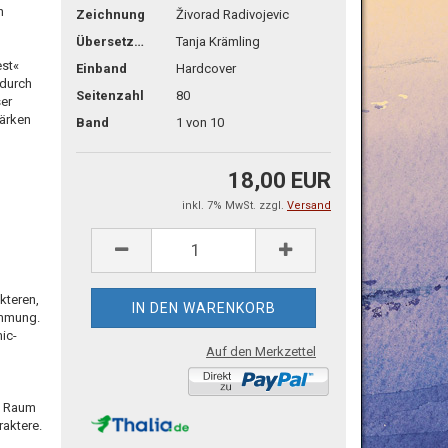
n
Zeichnung
Živorad Radivojevic
Übersetzg.
Tanja Krämling
est«
Einband
Hardcover
 durch
Seitenzahl
80
ser
tärken
Band
1 von 10
18,00 EUR
inkl. 7% MwSt. zzgl.
Versand
kteren,
immung.
ic-
Auf den Merkzettel
t Raum
raktere.