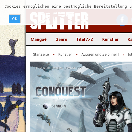
Cookies ermöglichen eine bestmögliche Bereitstellung u
OK
Manga+
Genre
Titel A-Z
Künstler
Ka
»
»
»
Startseite
Künstler
Autoren und Zeichner I
Is