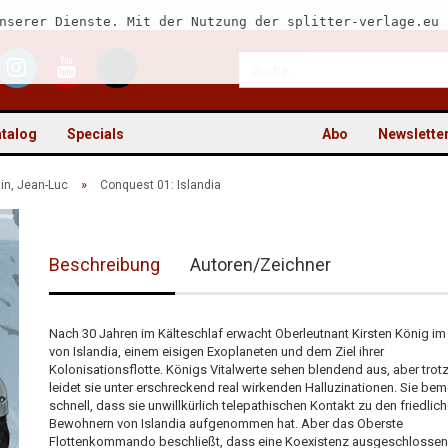
nserer Dienste. Mit der Nutzung der splitter-verlage.eu 
talog
Specials
Abo
Newslette
»
tin, Jean-Luc
Conquest 01: Islandia
Beschreibung
Autoren/Zeichner
Kon
Pas
Nach 30 Jahren im Kälteschlaf erwacht Oberleutnant Kirsten König im 
von Islandia, einem eisigen Exoplaneten und dem Ziel ihrer
Kolonisationsflotte. Königs Vitalwerte sehen blendend aus, aber tro
leidet sie unter erschreckend real wirkenden Halluzinationen. Sie bem
schnell, dass sie unwillkürlich telepathischen Kontakt zu den friedlic
Bewohnern von Islandia aufgenommen hat. Aber das Oberste
Flottenkommando beschließt, dass eine Koexistenz ausgeschlossen 