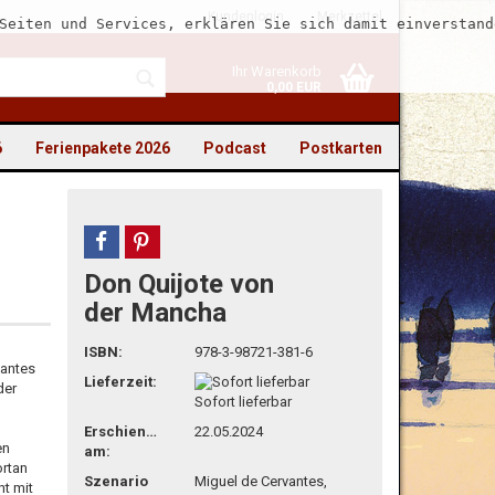
Kundenlogin
Merkzettel
Seiten und Services, erklären Sie sich damit einverstand
Ihr Warenkorb
0,00 EUR
6
Ferienpakete 2026
Podcast
Postkarten
teilen
pin it
Don Quijote von
to erstellen
der Mancha
swort vergessen?
ISBN:
978-3-98721-381-6
Dantes
Lieferzeit:
der
Sofort lieferbar
Erschienen
22.05.2024
en
am:
ortan
Szenario
Miguel de Cervantes,
ht mit