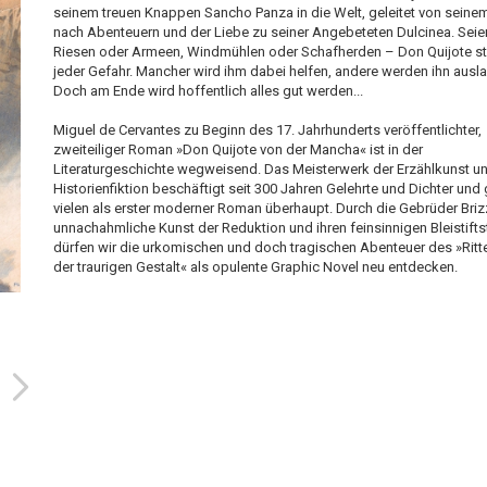
seinem treuen Knappen Sancho Panza in die Welt, geleitet von seine
nach Abenteuern und der Liebe zu seiner Angebeteten Dulcinea. Seie
Riesen oder Armeen, Windmühlen oder Schafherden – Don Quijote ste
jeder Gefahr. Mancher wird ihm dabei helfen, andere werden ihn ausl
Doch am Ende wird hoffentlich alles gut werden...
Miguel de Cervantes zu Beginn des 17. Jahrhunderts veröffentlichter,
zweiteiliger Roman »Don Quijote von der Mancha« ist in der
Literaturgeschichte wegweisend. Das Meisterwerk der Erzählkunst u
Historienfiktion beschäftigt seit 300 Jahren Gelehrte und Dichter und g
vielen als erster moderner Roman überhaupt. Durch die Gebrüder Brizz
unnachahmliche Kunst der Reduktion und ihren feinsinnigen Bleistiftst
dürfen wir die urkomischen und doch tragischen Abenteuer des »Ritt
der traurigen Gestalt« als opulente Graphic Novel neu entdecken.