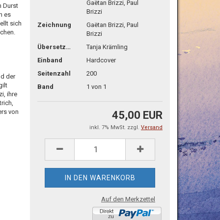
Gaëtan Brizzi, Paul
m Durst
Brizzi
n es
llt sich
Zeichnung
Gaëtan Brizzi, Paul
achen.
Brizzi
Übersetzg.
Tanja Krämling
Einband
Hardcover
Seitenzahl
200
nd der
ilt
Band
1 von 1
i, ihre
rich,
ers von
45,00 EUR
inkl. 7% MwSt. zzgl.
Versand
Auf den Merkzettel