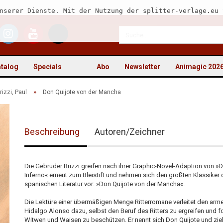
nserer Dienste. Mit der Nutzung der splitter-verlage.eu 
talog
Specials
Abo
Newsletter
Animagic 202
»
rizzi, Paul
Don Quijote von der Mancha
Beschreibung
Autoren/Zeichner
Kon
Pas
Die Gebrüder Brizzi greifen nach ihrer Graphic-Novel-Adaption von »
Inferno« erneut zum Bleistift und nehmen sich den größten Klassiker 
spanischen Literatur vor: »Don Quijote von der Mancha«.
Die Lektüre einer übermäßigen Menge Ritterromane verleitet den arm
Hidalgo Alonso dazu, selbst den Beruf des Ritters zu ergreifen und f
Witwen und Waisen zu beschützen. Er nennt sich Don Quijote und zie