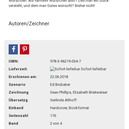
Würstchen. Als »armes« Würstchen also? Das man ein Stück
versteht, und dem man Gutes wünscht? Bisher nicht!
Autoren/Zeichner
teilen
pin it
ISBN:
978-3-96219-034-7
Lieferzeit:
Sofort lieferbar
Erschienen am:
22.06.2018
Szenario
Ed Brubaker
Zeichnung
Sean Phillips, Elizabeth Breitweiser
Übersetzg.
Gerlinde Althoff
Einband
Hardcover, Bookformat
Seitenzahl
176
Band
2 von 4