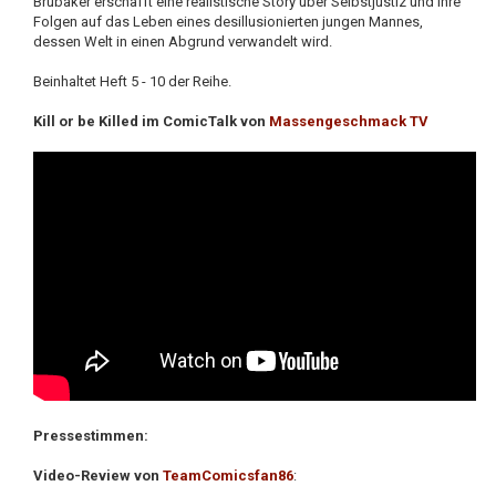
Brubaker erschafft eine realistische Story über Selbstjustiz und ihre
Folgen auf das Leben eines desillusionierten jungen Mannes,
dessen Welt in einen Abgrund verwandelt wird.
Beinhaltet Heft 5 - 10 der Reihe.
Kill or be Killed im ComicTalk von
Massengeschmack TV
Pressestimmen:
Video-Review von
TeamComicsfan86
: