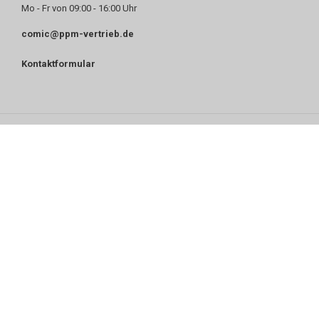
Mo - Fr von 09:00 - 16:00 Uhr
comic@ppm-vertrieb.de
Kontaktformular