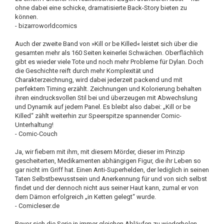
ohne dabei eine schicke, dramatisierte Back-Story bieten zu
können.
- bizarroworldcomics
Auch der zweite Band von »Kill or be Killed« leistet sich über die
gesamten mehr als 160 Seiten keinerlei Schwächen. Oberflächlich
gibt es wieder viele Tote und noch mehr Probleme für Dylan. Doch
die Geschichte reift durch mehr Komplexität und
Charakterzeichnung, wird dabei jederzeit packend und mit
perfektem Timing erzählt. Zeichnungen und Kolorierung behalten
ihren eindrucksvollen Stil bei und überzeugen mit Abwechslung
und Dynamik auf jedem Panel. Es bleibt also dabei: „Kill or be
Killed“ zählt weiterhin zur Speerspitze spannender Comic-
Unterhaltung!
- Comic-Couch
Ja, wir fiebern mit ihm, mit diesem Mörder, dieser im Prinzip
gescheiterten, Medikamenten abhängigen Figur, die ihr Leben so
gar nicht im Griff hat. Einen Anti-Superhelden, der lediglich in seinen
Taten Selbstbewusstsein und Anerkennung für und von sich selbst
findet und der dennoch nicht aus seiner Haut kann, zumal er von
dem Dämon erfolgreich „in Ketten gelegt“ wurde.
- Comicleser.de
Bevor sich die Serie in immer gleichen Abläufen zu wiederholen