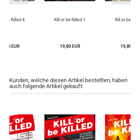
l or be Killed 4
Kill or be Killed 1
Kill or be Kill
24,80 EUR
19,80 EUR
19,80 EU
Kunden, welche diesen Artikel bestellten, haben
auch folgende Artikel gekauft: