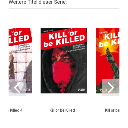
Weitere Titel dieser Serie:
l or be Killed 4
Kill or be Killed 1
Kill or be Kill