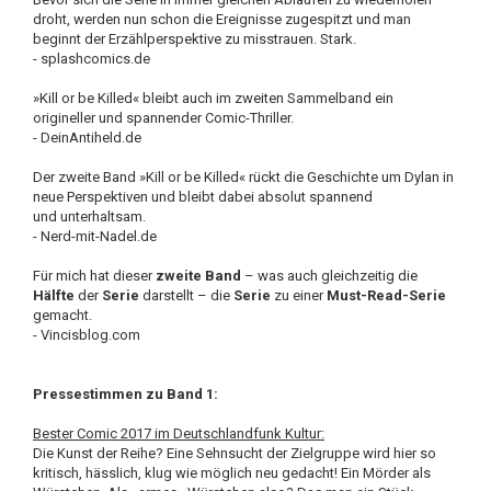
droht, werden nun schon die Ereignisse zugespitzt und man
beginnt der Erzählperspektive zu misstrauen. Stark.
- splashcomics.de
»Kill or be Killed« bleibt auch im zweiten Sammelband ein
origineller und spannender Comic-Thriller.
- DeinAntiheld.de
Der zweite Band »Kill or be Killed« rückt die Geschichte um Dylan in
neue Perspektiven und bleibt dabei absolut spannend
und unterhaltsam.
- Nerd-mit-Nadel.de
Für mich hat dieser
zweite Band
– was auch gleichzeitig die
Hälfte
der
Serie
darstellt – die
Serie
zu einer
Must-Read-Serie
gemacht.
- Vincisblog.com
Pressestimmen zu Band 1:
Bester Comic 2017 im Deutschlandfunk Kultur:
Die Kunst der Reihe? Eine Sehnsucht der Zielgruppe wird hier so
kritisch, hässlich, klug wie möglich neu gedacht! Ein Mörder als