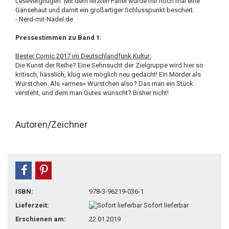
Lesevergnügen. Mit dem letzten Panel wurde mir noch mal eine
Gänsehaut und damit ein großartiger Schlusspunkt beschert.
- Nerd-mit-Nadel.de
Pressestimmen zu Band 1:
Bester Comic 2017 im Deutschlandfunk Kultur:
Die Kunst der Reihe? Eine Sehnsucht der Zielgruppe wird hier so
kritisch, hässlich, klug wie möglich neu gedacht! Ein Mörder als
Würstchen. Als »armes« Würstchen also? Das man ein Stück
versteht, und dem man Gutes wünscht? Bisher nicht!
Autoren/Zeichner
teilen
pin it
ISBN:
978-3-96219-036-1
Lieferzeit:
Sofort lieferbar
Erschienen am:
22.01.2019