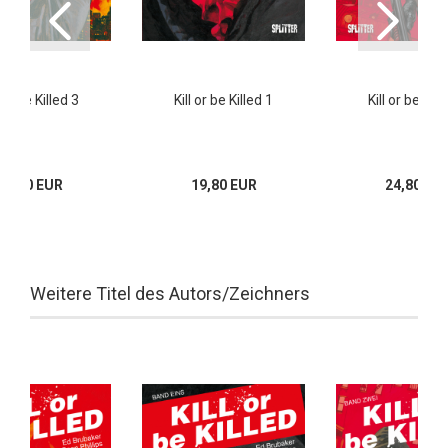
l or be Killed 3
Kill or be Killed 1
Kill or be Kill
19,80 EUR
19,80 EUR
24,80 EU
Weitere Titel des Autors/Zeichners