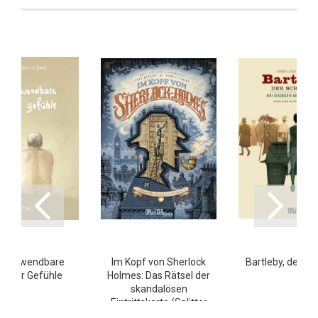
unabwendbare
Im Kopf von Sherlock
Bartleby, der Sc
rn der Gefühle
Holmes: Das Rätsel der
skandalösen
Eintrittskarte (Splitter
Double)