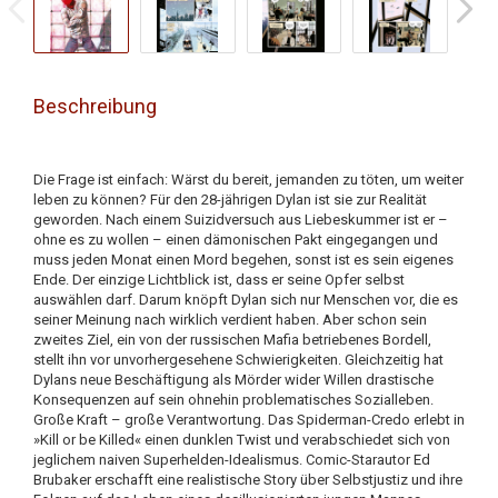
Beschreibung
Die Frage ist einfach: Wärst du bereit, jemanden zu töten, um weiter
leben zu können? Für den 28-jährigen Dylan ist sie zur Realität
geworden. Nach einem Suizidversuch aus Liebeskummer ist er –
ohne es zu wollen – einen dämonischen Pakt eingegangen und
muss jeden Monat einen Mord begehen, sonst ist es sein eigenes
Ende. Der einzige Lichtblick ist, dass er seine Opfer selbst
auswählen darf. Darum knöpft Dylan sich nur Menschen vor, die es
seiner Meinung nach wirklich verdient haben. Aber schon sein
zweites Ziel, ein von der russischen Mafia betriebenes Bordell,
stellt ihn vor unvorhergesehene Schwierigkeiten. Gleichzeitig hat
Dylans neue Beschäftigung als Mörder wider Willen drastische
Konsequenzen auf sein ohnehin problematisches Sozialleben.
Große Kraft – große Verantwortung. Das Spiderman-Credo erlebt in
»Kill or be Killed« einen dunklen Twist und verabschiedet sich von
jeglichem naiven Superhelden-Idealismus. Comic-Starautor Ed
Brubaker erschafft eine realistische Story über Selbstjustiz und ihre