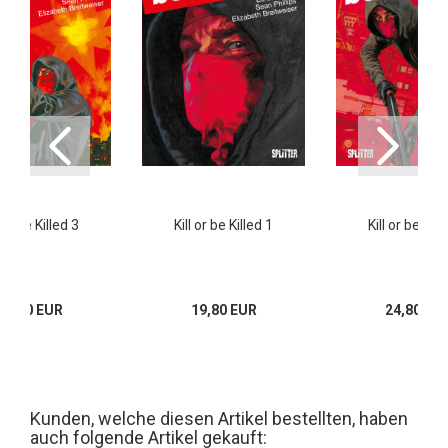
l or be Killed 3
Kill or be Killed 1
Kill or be Kill
19,80 EUR
19,80 EUR
24,80 EU
Kunden, welche diesen Artikel bestellten, haben
auch folgende Artikel gekauft: