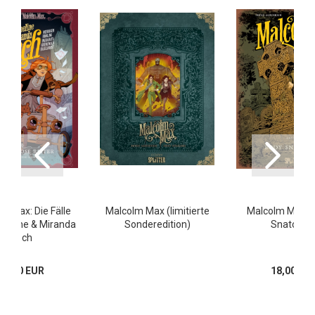
m Max: Die Fälle
Malcolm Max (limitierte
Malcolm Max 1
meline & Miranda
Sonderedition)
Snatcher
Finch
17,00 EUR
18,00 EU