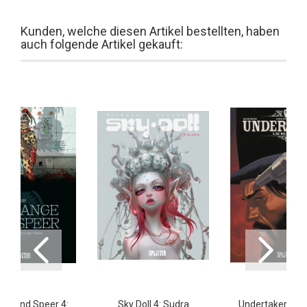
Kunden, welche diesen Artikel bestellten, haben
auch folgende Artikel gekauft:
ge und Speer 4:
Sky Doll 4: Sudra
Undertaker 8: D