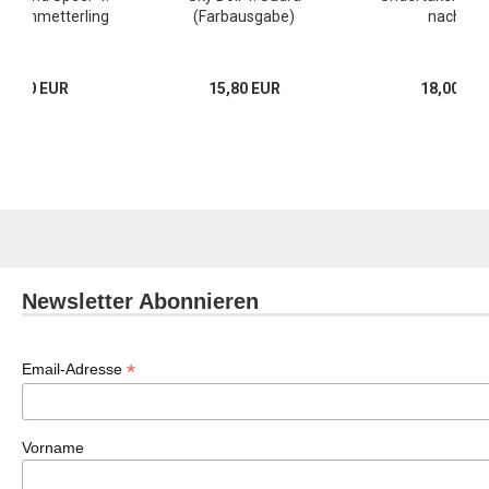
r-Schmetterling
(Farbausgabe)
nach Oz
25,00 EUR
15,80 EUR
18,00 EU
Newsletter Abonnieren
*
Email-Adresse
Vorname