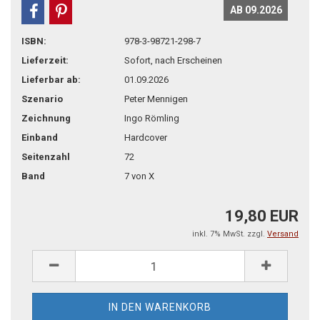
AB 09.2026
teilen
pin it
ISBN:
978-3-98721-298-7
Lieferzeit:
Sofort, nach Erscheinen
Lieferbar ab:
01.09.2026
Szenario
Peter Mennigen
Zeichnung
Ingo Römling
Einband
Hardcover
Seitenzahl
72
Band
7 von X
19,80 EUR
inkl. 7% MwSt. zzgl.
Versand