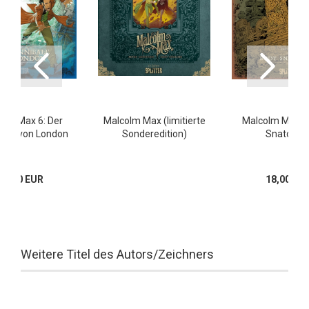
olm Max 6: Der
Malcolm Max (limitierte
Malcolm Max 1
bale von London
Sonderedition)
Snatcher
17,00 EUR
18,00 EU
Weitere Titel des Autors/Zeichners