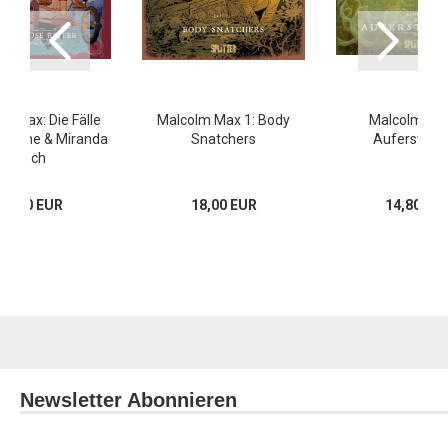
m Max: Die Fälle
Malcolm Max 1: Body
Malcolm Max
meline & Miranda
Snatchers
Auferstehu
Finch
17,00 EUR
18,00 EUR
14,80 EU
Newsletter Abonnieren