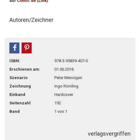
auf
Comic.de (Link)
Autoren/Zeichner
teilen
pin it
ISBN:
978-3-95839-407-0
Erschienen am:
01.06.2016
Szenario
Peter Mennigen
Zeichnung
Ingo Römling
Einband
Hardcover
Seitenzahl
192
Band
1 von 1
verlagsvergriffen