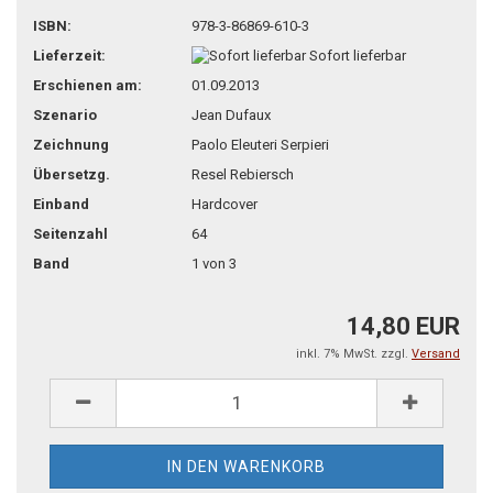
teilen
pin it
ISBN:
978-3-86869-610-3
Lieferzeit:
Sofort lieferbar
Erschienen am:
01.09.2013
Szenario
Jean Dufaux
Zeichnung
Paolo Eleuteri Serpieri
Übersetzg.
Resel Rebiersch
Einband
Hardcover
Seitenzahl
64
Band
1 von 3
14,80 EUR
inkl. 7% MwSt. zzgl.
Versand