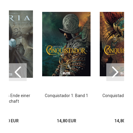
3: Das Ende einer
Conquistador 1: Band 1
Conquistador 2:
Herrschaft
16,00 EUR
14,80 EUR
14,80 EU