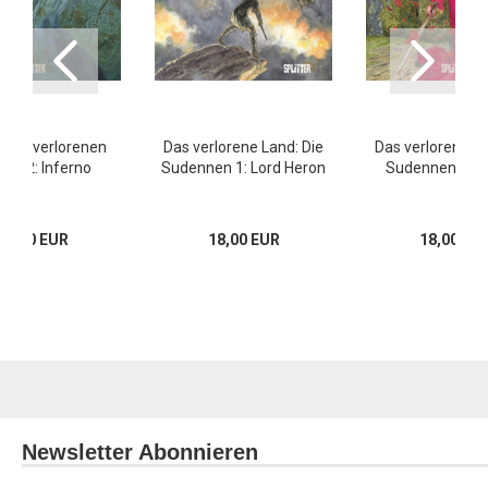
 des verlorenen
Das verlorene Land: Die
Das verlorene La
des 2: Inferno
Sudennen 1: Lord Heron
Sudennen 2: Ay
15,00 EUR
18,00 EUR
18,00 EU
Newsletter Abonnieren