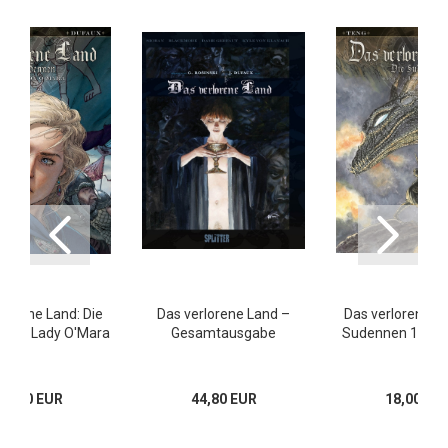
rlorene Land: Die
Das verlorene Land –
Das verlorene La
n 4: Lady O'Mara
Gesamtausgabe
Sudennen 1: Lor
18,00 EUR
44,80 EUR
18,00 EU