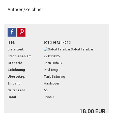
Autoren/Zeichner
teilen
pin it
ISBN:
978-3-98721-494-3
Lieferzeit:
Sofort lieferbar
Erschienen am:
27.03.2025
Szenario
Jean Dufaux
Zeichnung
Paul Teng
Übersetzg.
Tanja Krämling
Einband
Hardcover
Seitenzahl
56
Band
3 von X
18,00 EUR