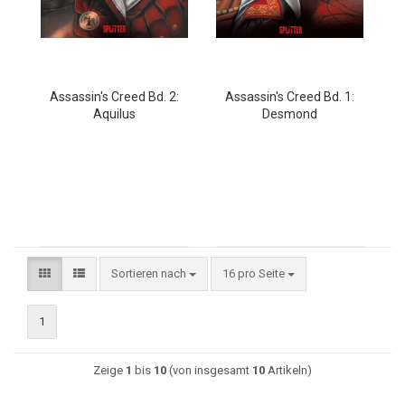
Assassin's Creed Bd. 2:
Assassin's Creed Bd. 1:
Aquilus
Desmond
Sortieren nach
16 pro Seite
1
Zeige
1
bis
10
(von insgesamt
10
Artikeln)