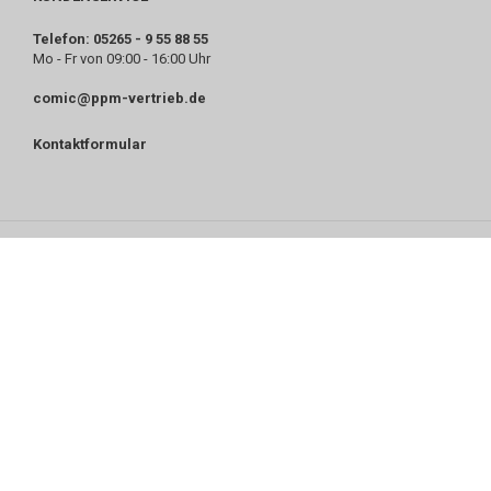
Telefon: 05265 - 9 55 88 55
Mo - Fr von 09:00 - 16:00 Uhr
comic@ppm-vertrieb.de
Kontaktformular