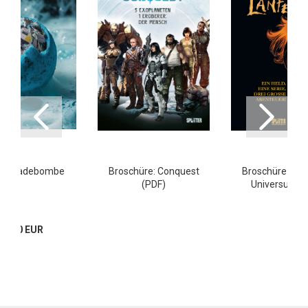
tter-Badebombe
Broschüre: Conquest
Broschüre: Das
(PDF)
Universum (
29,80 EUR