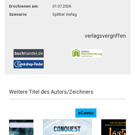
teilen
pin it
Erschienen am:
01.07.2026
Szenario
Splitter Verlag
verlagsvergriffen
Weitere Titel des Autors/Zeichners
eComic