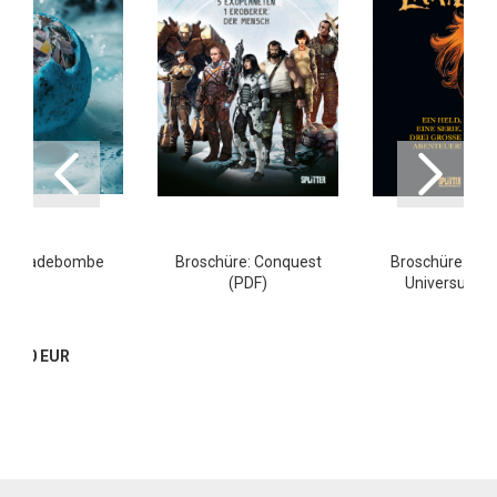
tter-Badebombe
Broschüre: Conquest
Broschüre: Das
(PDF)
Universum (
29,80 EUR