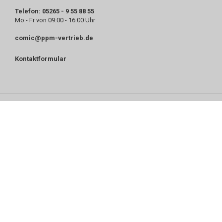
Telefon: 05265 - 9 55 88 55
Mo - Fr von 09:00 - 16:00 Uhr
comic@ppm-vertrieb.de
Kontaktformular