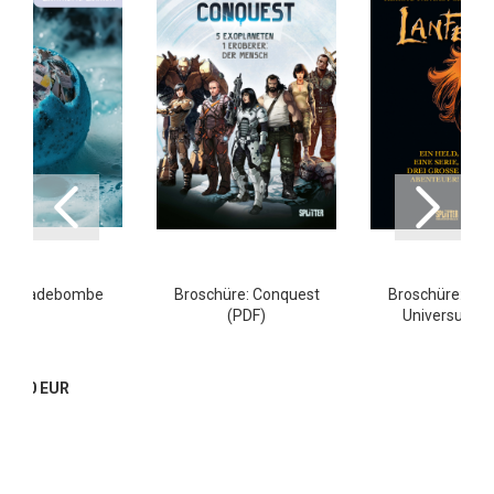
tter-Badebombe
Broschüre: Conquest
Broschüre: Das
(PDF)
Universum (
29,80 EUR