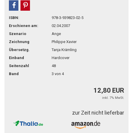
teilen
pin it
ISBN:
978-3-939823-02-5
Erschienen am:
02.04.2007
Szenario
Ange
Zeichnung
Philippe Xavier
Übersetzg.
Tanja Krämling
Einband
Hardcover
Seitenzahl
48
Band
3 von 4
12,80 EUR
inkl. 7% MwSt.
zur Zeit nicht lieferbar