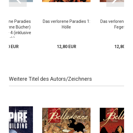
rlorene Paradies
Das verlorene Paradies 1:
Das verlorene Par
r (ohne Bücher)
Hölle
Fegefeue
d 1 – 4 (inklusive
Druck)
13,80 EUR
12,80 EUR
12,80 EU
Weitere Titel des Autors/Zeichners