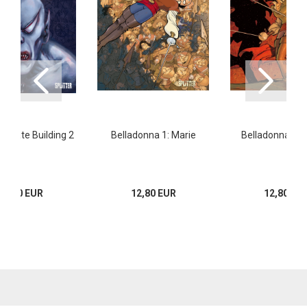
 State Building 2
Belladonna 1: Marie
Belladonna 2:
16,00 EUR
12,80 EUR
12,80 EU