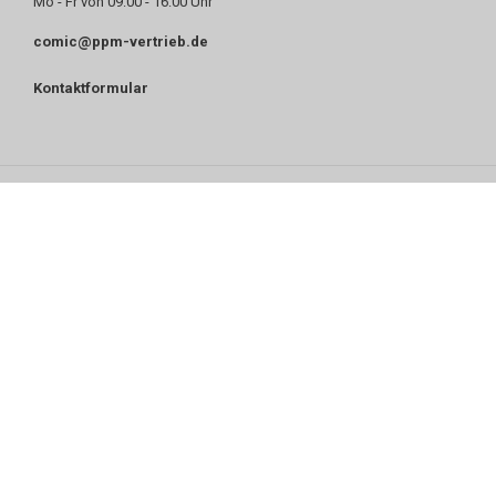
Mo - Fr von 09:00 - 16:00 Uhr
comic@ppm-vertrieb.de
Kontaktformular