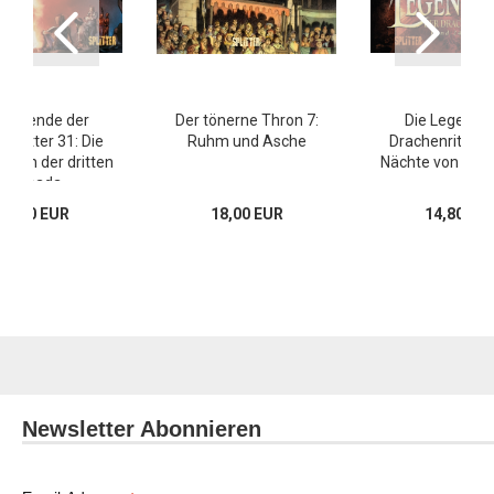
 Legende der
Der tönerne Thron 7:
Die Legende
enritter 31: Die
Ruhm und Asche
Drachenritter 2
taten der dritten
Nächte von Hax
Armada
16,00 EUR
18,00 EUR
14,80 EU
Newsletter Abonnieren