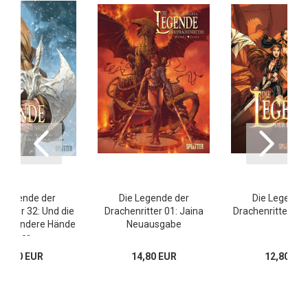
 Legende der
Die Legende der
Die Legende
ritter 32: Und die
Drachenritter 01: Jaina
Drachenritter 02
t in andere Hände
Neuausgabe
über
17,00 EUR
14,80 EUR
12,80 EU