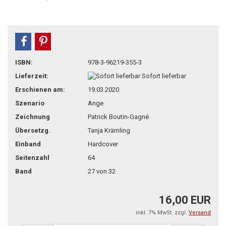
teilen
pin it
ISBN:
978-3-96219-355-3
Lieferzeit:
Sofort lieferbar
Erschienen am:
19.03.2020
Szenario
Ange
Zeichnung
Patrick Boutin-Gagné
Übersetzg.
Tanja Krämling
Einband
Hardcover
Seitenzahl
64
Band
27 von 32
16,00 EUR
inkl. 7% MwSt. zzgl.
Versand