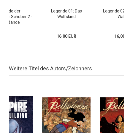
egende der
Legende 01: Das
Legende 02: Die
ritter Schuber 2 -
Wolfskind
Wälder
ür 9 Bände
16,00 EUR
16,00 EU
Weitere Titel des Autors/Zeichners