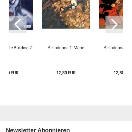
 State Building 2
Belladonna 1: Marie
Belladonna 2:
16,00 EUR
12,80 EUR
12,80 EU
Newsletter Abonnieren