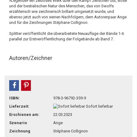
»Legende« ein zeitloses Werk über den Kampf zwischen Gut, Böse
und der bestialischen Natur des Menschen, das von Swolfs
erzählerisch wie zeichnerisch brillant umgesetzt wurde, und
ebenso jetzt auch von seinen Nachfolgern, dem Autorenpaar Ange
und für die Zeichnungen Stéphane Collignon.
Splitter veröffentlicht die überarbeitete Neuauflage der Bände 1-6
parallel zur Erstveröffentlichung der Folgebände ab Band 7.
Autoren/Zeichner
teilen
pin it
ISBN:
978-3-96792-359-9
Lieferzeit:
Sofort lieferbar
Erschienen am:
22.03.2023
Szenario
Ange
Zeichnung
Stéphane Collignon