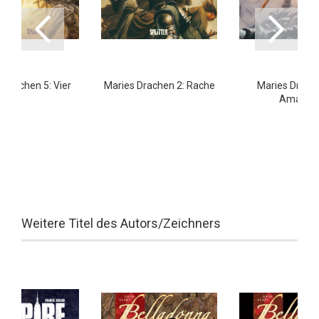
 Drachen 5: Vier
Maries Drachen 2: Rache
Maries Drache
Amaury
Weitere Titel des Autors/Zeichners