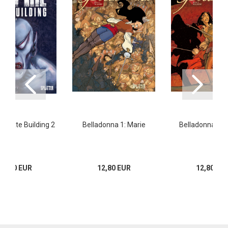
 State Building 2
Belladonna 1: Marie
Belladonna 2:
16,00 EUR
12,80 EUR
12,80 EU