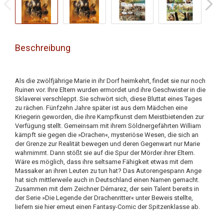
Beschreibung
Als die zwölfjährige Marie in ihr Dorf heimkehrt, findet sie nur noch
Ruinen vor. Ihre Eltern wurden ermordet und ihre Geschwister in die
Sklaverei verschleppt. Sie schwört sich, diese Bluttat eines Tages
zu rächen. Fünfzehn Jahre später ist aus dem Mädchen eine
Kriegerin geworden, die ihre Kampfkunst dem Meistbietenden zur
Verfügung stellt. Gemeinsam mit ihrem Söldnergefährten William
kämpft sie gegen die »Drachen«, mysteriöse Wesen, die sich an
der Grenze zur Realität bewegen und deren Gegenwart nur Marie
wahrnimmt. Dann stößt sie auf die Spur der Mörder ihrer Eltern.
Wäre es möglich, dass ihre seltsame Fähigkeit etwas mit dem
Massaker an ihren Leuten zu tun hat? Das Autorengespann Ange
hat sich mittlerweile auch in Deutschland einen Namen gemacht.
Zusammen mit dem Zeichner Démarez, der sein Talent bereits in
der Serie »Die Legende der Drachenritter« unter Beweis stellte,
liefern sie hier erneut einen Fantasy-Comic der Spitzenklasse ab.