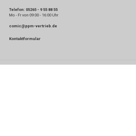
Telefon: 05265 - 9 55 88 55
Mo - Fr von 09:00 - 16:00 Uhr
comic@ppm-vertrieb.de
Kontaktformular