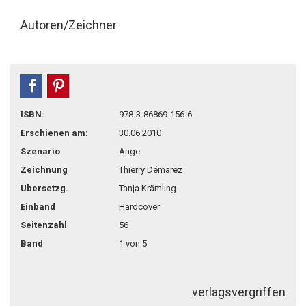
Autoren/Zeichner
teilen
pin it
ISBN:
978-3-86869-156-6
Erschienen am:
30.06.2010
Szenario
Ange
Zeichnung
Thierry Démarez
Übersetzg.
Tanja Krämling
Einband
Hardcover
Seitenzahl
56
Band
1 von 5
verlagsvergriffen