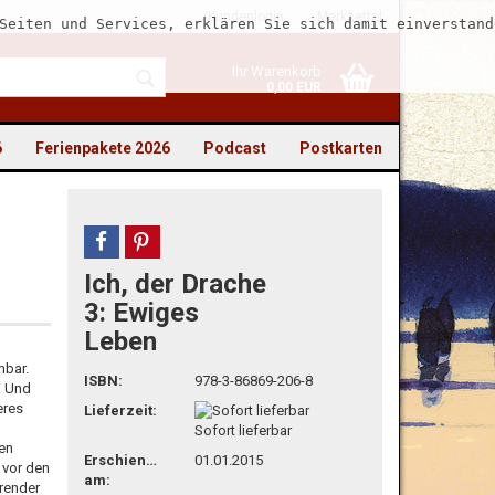
Kundenlogin
Merkzettel
Seiten und Services, erklären Sie sich damit einverstand
Ihr Warenkorb
0,00 EUR
6
Ferienpakete 2026
Podcast
Postkarten
teilen
pin it
Ich, der Drache
to erstellen
3: Ewiges
Leben
swort vergessen?
mbar.
ISBN:
978-3-86869-206-8
. Und
eres
Lieferzeit:
Sofort lieferbar
nen
Erschienen
01.01.2015
 vor den
am:
hrender