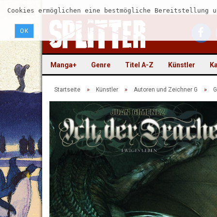
Cookies ermöglichen eine bestmögliche Bereitstellung u
OK
Manga+
Genre
Titel A-Z
Künstler
Ka
»
»
»
Startseite
Künstler
Autoren und Zeichner G
G