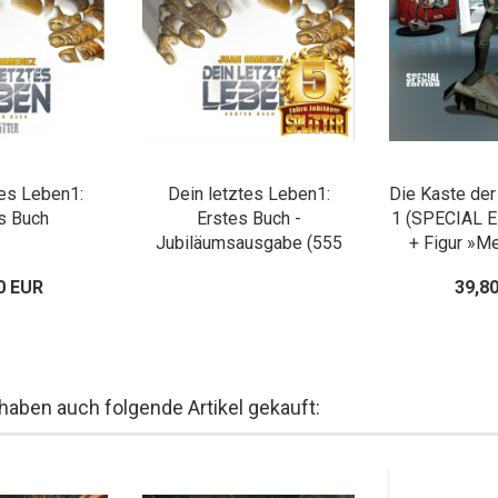
tes Leben1:
Dein letztes Leben1:
Die Kaste de
s Buch
Erstes Buch -
1 (SPECIAL E
Jubiläumsausgabe (555
+ Figur »M
Ex. mit lim. und sign.
0 EUR
39,8
Kunstdruck)
 haben auch folgende Artikel gekauft: