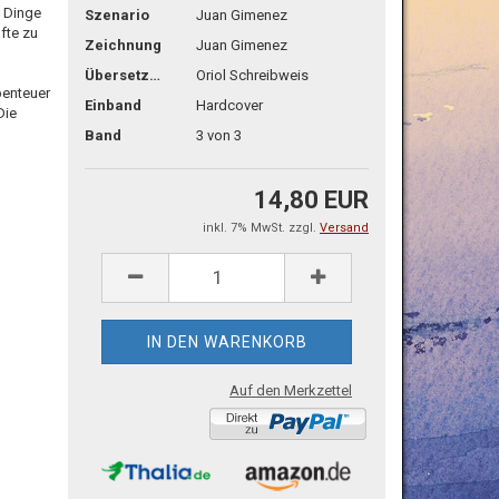
e Dinge
Szenario
Juan Gimenez
äfte zu
Zeichnung
Juan Gimenez
Übersetzg.
Oriol Schreibweis
benteuer
Einband
Hardcover
Die
Band
3 von 3
14,80 EUR
inkl. 7% MwSt. zzgl.
Versand
Auf den Merkzettel