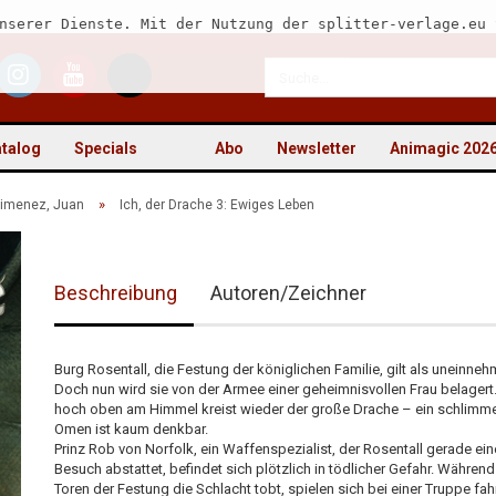
nserer Dienste. Mit der Nutzung der splitter-verlage.eu 
talog
Specials
Abo
Newsletter
Animagic 202
»
imenez, Juan
Ich, der Drache 3: Ewiges Leben
Beschreibung
Autoren/Zeichner
Kon
Pas
Burg Rosentall, die Festung der königlichen Familie, gilt als uneinneh
Doch nun wird sie von der Armee einer geheimnisvollen Frau belagert
hoch oben am Himmel kreist wieder der große Drache – ein schlimm
Omen ist kaum denkbar.
Prinz Rob von Norfolk, ein Waffenspezialist, der Rosentall gerade ei
Besuch abstattet, befindet sich plötzlich in tödlicher Gefahr. Während
Toren der Festung die Schlacht tobt, spielen sich bei einer Truppe fa