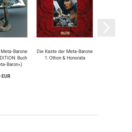
r Meta-Barone
Die Kaste der Meta-Barone
Die Kaste der
DITION: Buch
1: Othon & Honorata
2 (SPECIAL E
eta-Baron«)
+ Figur
0 EUR
39,80