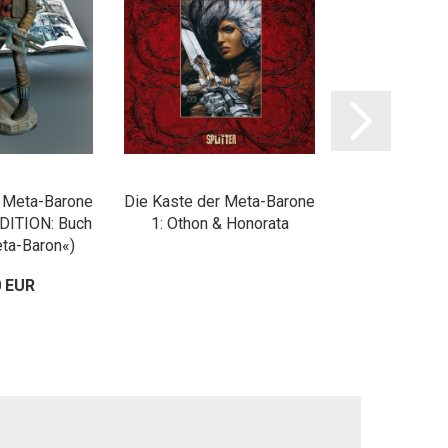
r Meta-Barone
Die Kaste der Meta-Barone
Die Kaste der
DITION: Buch
1: Othon & Honorata
2 (SPECIAL E
eta-Baron«)
+ Figur
0 EUR
39,80