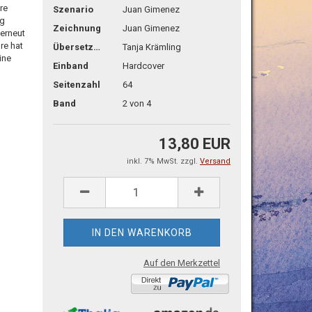
hre
Szenario
Juan Gimenez
eg
Zeichnung
Juan Gimenez
erneut
re hat
Übersetzg.
Tanja Krämling
ine
Einband
Hardcover
Seitenzahl
64
Band
2 von 4
13,80 EUR
inkl. 7% MwSt. zzgl.
Versand
Auf den Merkzettel