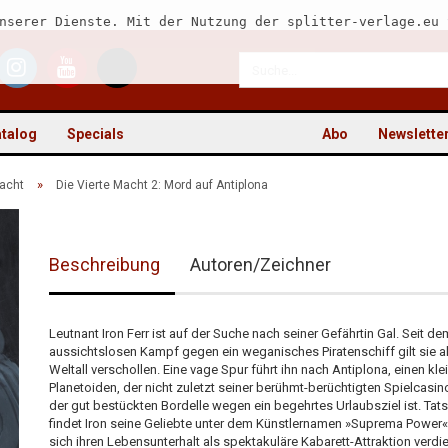
nserer Dienste. Mit der Nutzung der splitter-verlage.eu 
talog
Specials
Abo
Newslette
»
Macht
Die Vierte Macht 2: Mord auf Antiplona
Beschreibung
Autoren/Zeichner
Kon
Pas
Leutnant Iron Ferr ist auf der Suche nach seiner Gefährtin Gal. Seit de
aussichtslosen Kampf gegen ein weganisches Piratenschiff gilt sie a
Weltall verschollen. Eine vage Spur führt ihn nach Antiplona, einen kle
Planetoiden, der nicht zuletzt seiner berühmt-berüchtigten Spielcasi
der gut bestückten Bordelle wegen ein begehrtes Urlaubsziel ist. Tat
findet Iron seine Geliebte unter dem Künstlernamen »Suprema Power«
sich ihren Lebensunterhalt als spektakuläre Kabarett-Attraktion verdie