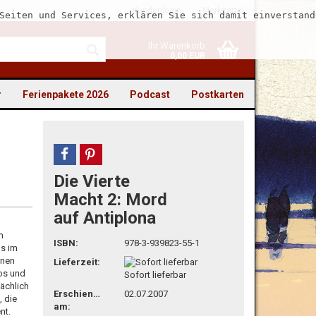
Kundenlogin
Merkzettel
Seiten und Services, erklären Sie sich damit einverstand
Ihr Warenkorb
0,00 EUR
r
Ferienpakete 2026
Podcast
Postkarten
teilen
pin it
Die Vierte
to erstellen
Macht 2: Mord
auf Antiplona
swort vergessen?
m
ISBN:
978-3-939823-55-1
ls im
inen
Lieferzeit:
nos und
Sofort lieferbar
sächlich
Erschienen
02.07.2007
, die
am:
nt.