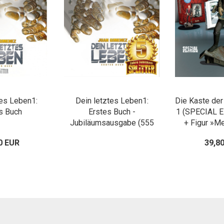
tes Leben1:
Dein letztes Leben1:
Die Kaste de
s Buch
Erstes Buch -
1 (SPECIAL E
Jubiläumsausgabe (555
+ Figur »M
Ex. mit lim. und sign.
0 EUR
39,8
Kunstdruck)