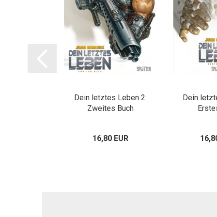
: Neo-Sparta
Dein letztes Leben 2:
Dein letz
Zweites Buch
Erste
16,80 EUR
16,8