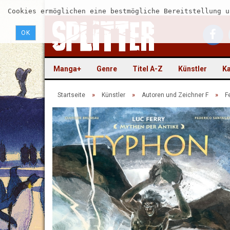
Cookies ermöglichen eine bestmögliche Bereitstellung u
OK
Manga+
Genre
Titel A-Z
Künstler
Ka
»
»
»
Startseite
Künstler
Autoren und Zeichner F
F