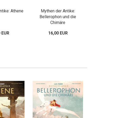
ntike: Athene
Mythen der Antike:
Mythen de
Bellerophon und die
Daedalus u
Chimäre
0 EUR
16,00 EUR
18,00