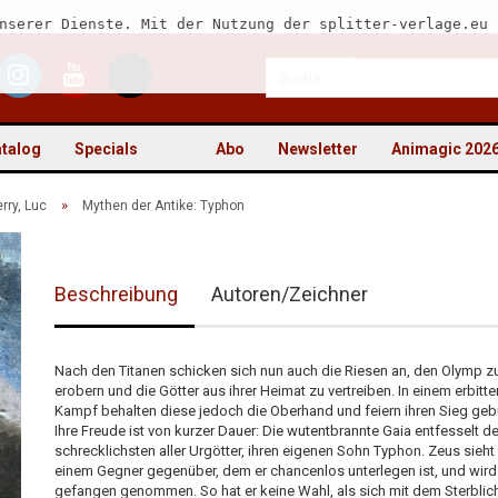
nserer Dienste. Mit der Nutzung der splitter-verlage.eu 
talog
Specials
Abo
Newsletter
Animagic 202
»
erry, Luc
Mythen der Antike: Typhon
Beschreibung
Autoren/Zeichner
Kon
Pas
Nach den Titanen schicken sich nun auch die Riesen an, den Olymp z
erobern und die Götter aus ihrer Heimat zu vertreiben. In einem erbitte
Kampf behalten diese jedoch die Oberhand und feiern ihren Sieg geb
Ihre Freude ist von kurzer Dauer: Die wutentbrannte Gaia entfesselt d
schrecklichsten aller Urgötter, ihren eigenen Sohn Typhon. Zeus sieht
einem Gegner gegenüber, dem er chancenlos unterlegen ist, und wird
gefangen genommen. So hat er keine Wahl, als sich mit dem Sterblic