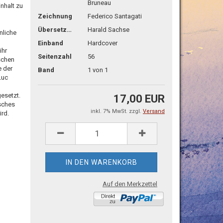
Bruneau
nhalt zu
Zeichnung
Federico Santagati
Übersetzg.
Harald Sachse
nliche
Einband
Hardcover
ihr
Seitenzahl
56
schen
e der
Band
1 von 1
Luc
gesetzt.
17,00 EUR
sches
inkl. 7% MwSt. zzgl.
Versand
ird.
Auf den Merkzettel