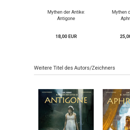
er Antike:
Mythen der Antike:
Mythen d
s und der
Antigone
Aphr
tauros
00 EUR
18,00 EUR
25,0
Weitere Titel des Autors/Zeichners