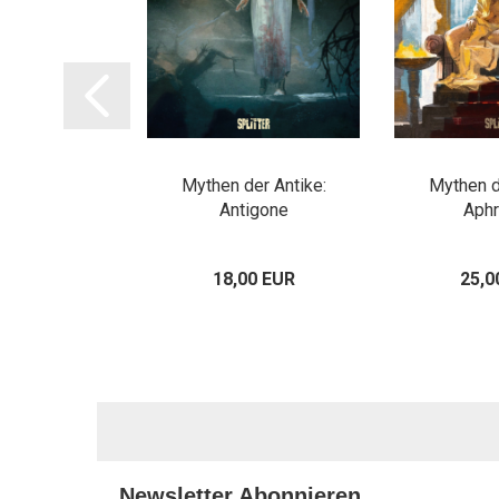
 Welt: Romeo
Mythen der Antike:
Mythen d
 Julia
Antigone
Aphr
00 EUR
18,00 EUR
25,0
Newsletter Abonnieren