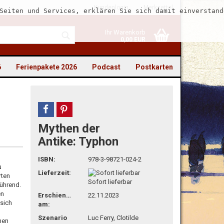
Kundenlogin
Merkzettel
Seiten und Services, erklären Sie sich damit einverstand
Ihr Warenkorb
0,00 EUR
6
Ferienpakete 2026
Podcast
Postkarten
teilen
pin it
Mythen der
to erstellen
Antike: Typhon
swort vergessen?
ISBN:
978-3-98721-024-2
u
Lieferzeit:
rten
Sofort lieferbar
ührend.
en
Erschienen
22.11.2023
 sich
am:
Szenario
Luc Ferry, Clotilde
hen