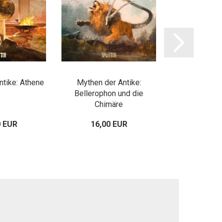
ntike: Athene
Mythen der Antike:
Mythen de
Bellerophon und die
Daedalus u
Chimäre
0 EUR
16,00 EUR
18,00