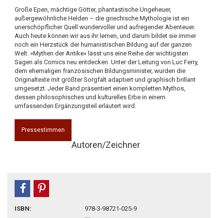
Große Epen, mächtige Götter, phantastische Ungeheuer,
außergewöhnliche Helden – die griechische Mythologie ist ein
unerschöpflicher Quell wundervoller und aufregender Abenteuer.
Auch heute können wir aus ihr lernen, und darum bildet sie immer
noch ein Herzstück der humanistischen Bildung auf der ganzen
Welt. »Mythen der Antike« lässt uns eine Reihe der wichtigsten
Sagen als Comics neu entdecken. Unter der Leitung von Luc Ferry,
dem ehemaligen französischen Bildungsminister, wurden die
Originaltexte mit größter Sorgfalt adaptiert und graphisch brillant
umgesetzt. Jeder Band präsentiert einen kompletten Mythos,
dessen philosophisches und kulturelles Erbe in einem
umfassenden Ergänzungsteil erläutert wird.
Pressestimmen
Autoren/Zeichner
teilen
pin it
ISBN:
978-3-98721-025-9