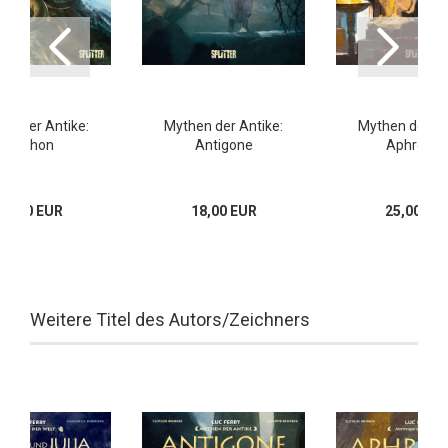
en der Antike:
Mythen der Antike:
Mythen der An
Typhon
Antigone
Aphrodit
17,00 EUR
18,00 EUR
25,00 EU
Weitere Titel des Autors/Zeichners