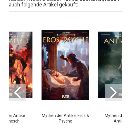
auch folgende Artikel gekauft:
en der Antike:
Mythen der Antike: Eros &
Mythen der An
ilgamesch
Psyche
Antigone