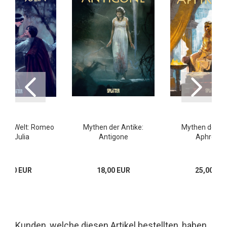
 der Welt: Romeo
Mythen der Antike:
Mythen der An
und Julia
Antigone
Aphrodit
17,00 EUR
18,00 EUR
25,00 EU
Kunden, welche diesen Artikel bestellten, haben