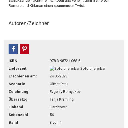
Schicksal der Nicht-mehr-Untoten und verleiht dem Genre von
Romero und Kirkman einen spannenden Twist.
Autoren/Zeichner
teilen
pin it
ISBN:
978-3-98721-068-6
Lieferzeit:
Sofort lieferbar
Erschienen am:
24.05.2023
Szenario
Olivier Peru
Zeichnung
Evgeniy Bornyakov
Übersetzg.
Tanja Krämling
Einband
Hardcover
Seitenzahl
56
Band
3 von 4