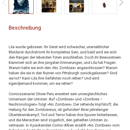
Beschreibung
Lila wurde gebissen. Ihr Geist wird schwächer, unersättlicher
Blutdurst durchströmt ihr komplettes Sein, und bald wird sie sich
den Rängen der lebenden Toten anschließen. Doch ihr Bewusstsein
klammert sich an ihre jüngsten Erinnerungen, und Lila hat Fragen:
Warum hatte sie sich den »No Zombies« angeschlossen? Warum
haben die sie in den Ruinen von Pittsburgh zurückgelassen? Sind
sie tot? Kann Lila ihre Gefährten noch retten? Und wird
irgendjemand kommen, um sie retten?
Comicszenarist Olivier Peru erweitert sein unvergleichliches
Universum der Untoten: Auf »Zombies« und »Zombies –
Nechronologien« folgt »No Zombies«. Der rettende Impfstoff, die
Heilung für den Zombievirus, ist gefunden! Aber jahrelanger
Überlebenskampf, Tod und Terror haben ihre Spuren hinterlassen,
und die Menschen sind zögerlich, den geheilten Untoten zu
vertrauen. In 4 packenden Comic-Alben erzählt »No Zombies« vom