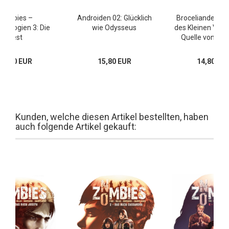
Zombies –
Androiden 02: Glücklich
Broceliande – D
onologien 3: Die
wie Odysseus
des Kleinen Volke
Pest
Quelle von Bar
14,80 EUR
15,80 EUR
14,80 EU
Kunden, welche diesen Artikel bestellten, haben
auch folgende Artikel gekauft: