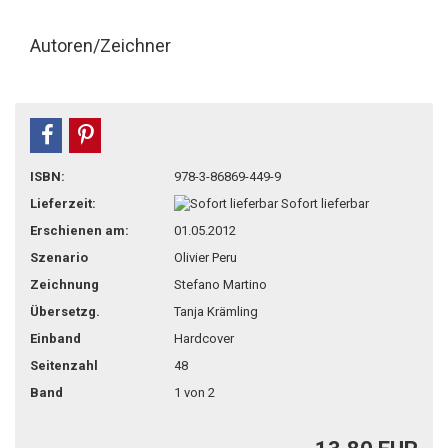
Autoren/Zeichner
teilen
pin it
ISBN:
978-3-86869-449-9
Lieferzeit:
Sofort lieferbar
Erschienen am:
01.05.2012
Szenario
Olivier Peru
Zeichnung
Stefano Martino
Übersetzg.
Tanja Krämling
Einband
Hardcover
Seitenzahl
48
Band
1 von 2