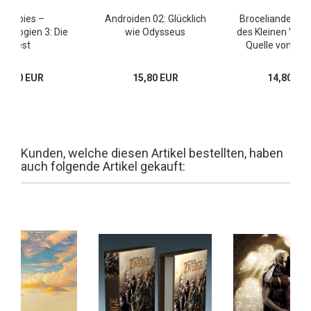
Zombies –
Androiden 02: Glücklich
Broceliande – D
onologien 3: Die
wie Odysseus
des Kleinen Volke
Pest
Quelle von Bar
14,80 EUR
15,80 EUR
14,80 EU
Kunden, welche diesen Artikel bestellten, haben
auch folgende Artikel gekauft: