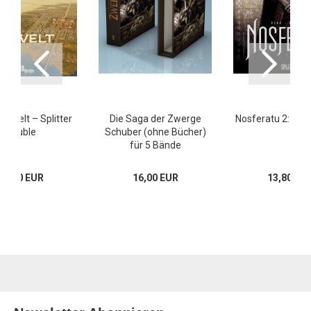
e Welt – Splitter
Die Saga der Zwerge
Nosferatu 2: Par
Double
Schuber (ohne Bücher)
für 5 Bände
22,80 EUR
16,00 EUR
13,80 EU