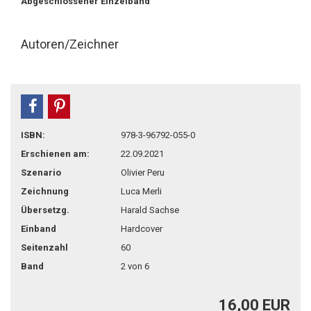
Abgeschlossener Einzelband
Autoren/Zeichner
teilen
pin it
ISBN:
978-3-96792-055-0
Erschienen am:
22.09.2021
Szenario
Olivier Peru
Zeichnung
Luca Merli
Übersetzg.
Harald Sachse
Einband
Hardcover
Seitenzahl
60
Band
2 von 6
16,00 EUR