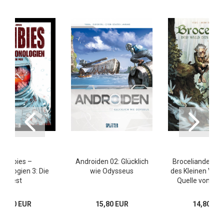
Zombies –
Androiden 02: Glücklich
Broceliande – D
onologien 3: Die
wie Odysseus
des Kleinen Volke
Pest
Quelle von Bar
14,80 EUR
15,80 EUR
14,80 EU