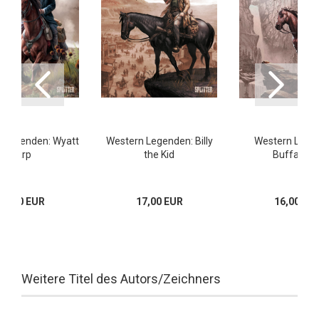
 Legenden: Wyatt
Western Legenden: Billy
Western Lege
Earp
the Kid
Buffalo Bil
16,00 EUR
17,00 EUR
16,00 EU
Weitere Titel des Autors/Zeichners