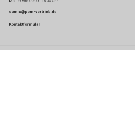
Mo - Fr von 09:00 - 16:00 Uhr
comic@ppm-vertrieb.de
Kontaktformular