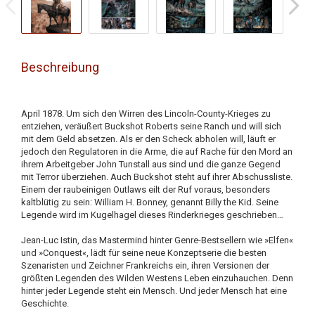
Beschreibung
April 1878. Um sich den Wirren des Lincoln-County-Krieges zu
entziehen, veräußert Buckshot Roberts seine Ranch und will sich
mit dem Geld absetzen. Als er den Scheck abholen will, läuft er
jedoch den Regulatoren in die Arme, die auf Rache für den Mord an
ihrem Arbeitgeber John Tunstall aus sind und die ganze Gegend
mit Terror überziehen. Auch Buckshot steht auf ihrer Abschussliste.
Einem der raubeinigen Outlaws eilt der Ruf voraus, besonders
kaltblütig zu sein: William H. Bonney, genannt Billy the Kid. Seine
Legende wird im Kugelhagel dieses Rinderkrieges geschrieben…
Jean-Luc Istin, das Mastermind hinter Genre-Bestsellern wie »Elfen«
und »Conquest«, lädt für seine neue Konzeptserie die besten
Szenaristen und Zeichner Frankreichs ein, ihren Versionen der
größten Legenden des Wilden Westens Leben einzuhauchen. Denn
hinter jeder Legende steht ein Mensch. Und jeder Mensch hat eine
Geschichte.