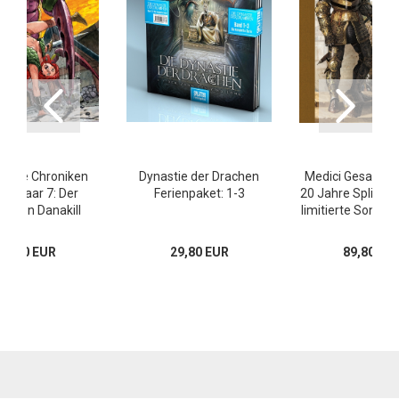
- Die Chroniken
Dynastie der Drachen
Medici Gesamta
Rothaar 7: Der
Ferienpaket: 1-3
20 Jahre Splitter
it von Danakill
limitierte Sonde
16,00 EUR
29,80 EUR
89,80 EU