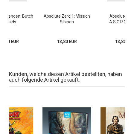
 Legenden: Butch
Absolute Zero 1: Mission
Absolute Zer
Cassidy
Sibirien
A.S.O.R.3 Ps
16,00 EUR
13,80 EUR
13,80 EU
Kunden, welche diesen Artikel bestellten, haben
auch folgende Artikel gekauft: