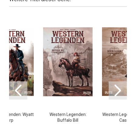
 Legenden: Wyatt
Western Legenden:
Western Legende
Earp
Buffalo Bill
Cassidy