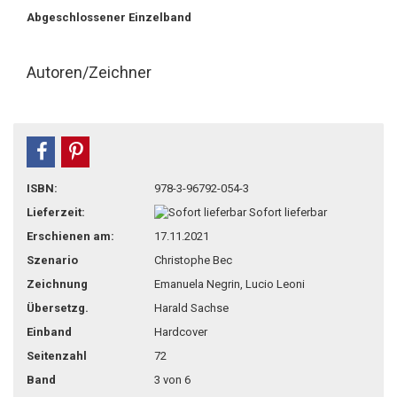
Abgeschlossener Einzelband
Autoren/Zeichner
teilen
pin it
ISBN:
978-3-96792-054-3
Lieferzeit:
Sofort lieferbar
Erschienen am:
17.11.2021
Szenario
Christophe Bec
Zeichnung
Emanuela Negrin, Lucio Leoni
Übersetzg.
Harald Sachse
Einband
Hardcover
Seitenzahl
72
Band
3 von 6