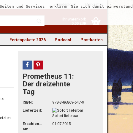
Kundenlogin
Merkzettel
Seiten und Services, erklären Sie sich damit einverstand
Ihr Warenkorb
0,00 EUR
r
Ferienpakete 2026
Podcast
Postkarten
teilen
pin it
Prometheus 11:
to erstellen
Der dreizehnte
Tag
swort vergessen?
die
ISBN:
978-3-86869-647-9
Lieferzeit:
Sofort lieferbar
letzten
Erschienen
01.07.2015
am: