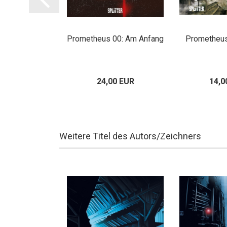
s 24: Finale
Prometheus 00: Am Anfang
Prometheus 
asion
00 EUR
24,00 EUR
14,0
Weitere Titel des Autors/Zeichners