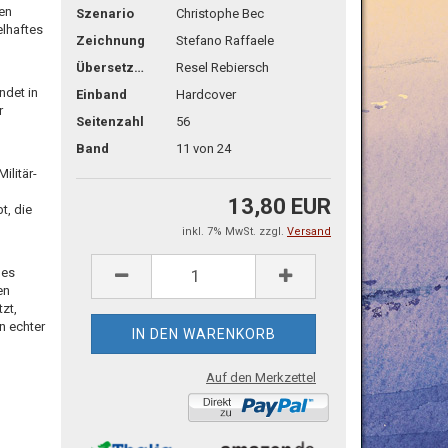
ben
Szenario
Christophe Bec
elhaftes
Zeichnung
Stefano Raffaele
Übersetzg.
Resel Rebiersch
ndet in
Einband
Hardcover
r
Seitenzahl
56
Band
11 von 24
ilitär-
13,80 EUR
t, die
inkl. 7% MwSt. zzgl.
Versand
des
en
zt,
n echter
Auf den Merkzettel