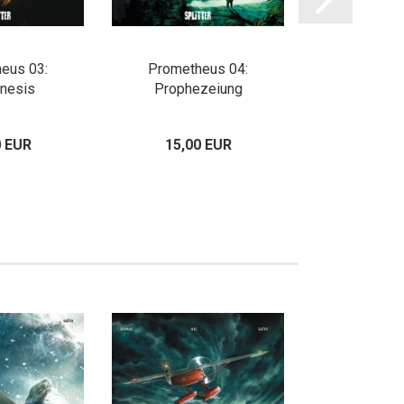
eus 03:
Prometheus 04:
Prometheus 0
nesis
Prophezeiung
0 EUR
15,00 EUR
13,80