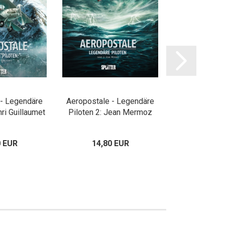
 - Legendäre
Aeropostale - Legendäre
Aeropostale 
nri Guillaumet
Piloten 2: Jean Mermoz
Piloten 3: 
0 EUR
14,80 EUR
14,80