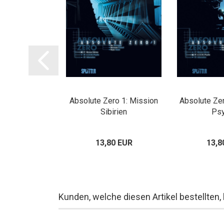
genden: Butch
Absolute Zero 1: Mission
Absolute Zer
ssidy
Sibirien
Ps
00 EUR
13,80 EUR
13,8
Kunden, welche diesen Artikel bestellten,