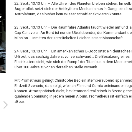
22. Sept., 13.13 Uhr – Alle Uhren des Planeten bleiben stehen. Im sel
Augenblick setzt sich der Antikythera-Mechanismus in Gang, ein räts
Astrolabium, das bisher kein Wissenschaftler aktivieren konnte.
23. Sept., 13.13 Uhr – Die Raumfähre Atlantis taucht wieder auf und la
Cap Canaveral. An Bord ist nur ein Überlebender, der Kommandant de
Mission – inmitten der zerstückelten Leichen seiner Mannschaft.
24. Sept., 13.13 Uhr – Ein amerikanisches U-Boot ortet ein deutsches M
U-Boot, das sechzig Jahre zuvor verschwand... Die Besatzung eines
Fischkutters sieht, wie sich der Rumpf der Titanic aus dem Meer erheb
über 100 Jahre zuvor an derselben Stelle versank.
Mit Prometheus gelingt Christophe Bec ein atemberaubend spannen
Endzeit-Szenario, das zeigt, wie nah Film und Comic beieinander lieg
können. Atmosphärisch dicht, beklemmend realistisch in Szene geset
quälende Spannung in jedem neuen Album. Prometheus ist einfach ei
»Bec«.