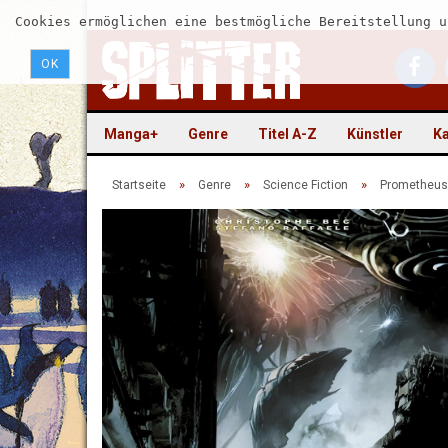
Cookies ermöglichen eine bestmögliche Bereitstellung u
OK
Manga+
Genre
Titel A-Z
Künstler
Ka
»
»
»
Startseite
Genre
Science Fiction
Prometheus