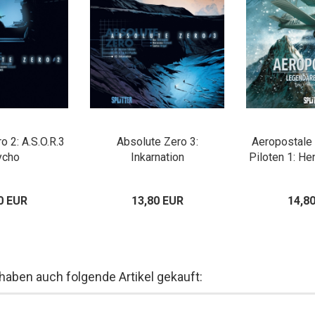
o 2: A.S.O.R.3
Absolute Zero 3:
Aeropostale
ycho
Inkarnation
Piloten 1: He
0 EUR
13,80 EUR
14,8
 haben auch folgende Artikel gekauft: