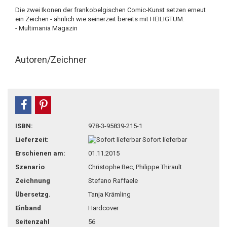
Die zwei Ikonen der frankobelgischen Comic-Kunst setzen erneut
ein Zeichen - ähnlich wie seinerzeit bereits mit HEILIGTUM.
- Multimania Magazin
Autoren/Zeichner
teilen
pin it
ISBN:
978-3-95839-215-1
Lieferzeit:
Sofort lieferbar
Erschienen am:
01.11.2015
Szenario
Christophe Bec, Philippe Thirault
Zeichnung
Stefano Raffaele
Übersetzg.
Tanja Krämling
Einband
Hardcover
Seitenzahl
56