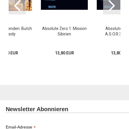
 Legenden: Butch
Absolute Zero 1: Mission
Absolute Zer
Cassidy
Sibirien
A.S.O.R.3 Ps
16,00 EUR
13,80 EUR
13,80 EU
Newsletter Abonnieren
*
Email-Adresse