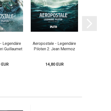
 - Legendäre
Aeropostale - Legendäre
Aeropostale 
nri Guillaumet
Piloten 2: Jean Mermoz
Piloten 3: 
0 EUR
14,80 EUR
14,80