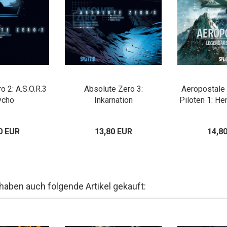
o 2: A.S.O.R.3
Absolute Zero 3:
Aeropostale
ycho
Inkarnation
Piloten 1: He
0 EUR
13,80 EUR
14,8
 haben auch folgende Artikel gekauft: