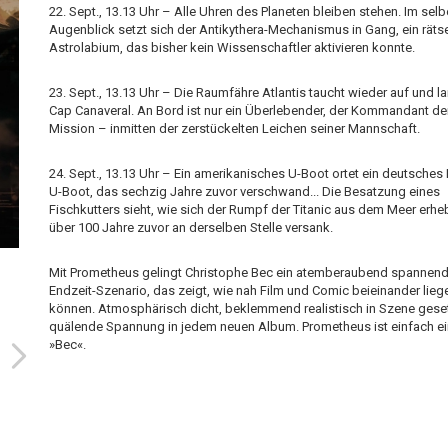
22. Sept., 13.13 Uhr – Alle Uhren des Planeten bleiben stehen. Im sel
Augenblick setzt sich der Antikythera-Mechanismus in Gang, ein räts
Astrolabium, das bisher kein Wissenschaftler aktivieren konnte.
23. Sept., 13.13 Uhr – Die Raumfähre Atlantis taucht wieder auf und la
Cap Canaveral. An Bord ist nur ein Überlebender, der Kommandant de
Mission – inmitten der zerstückelten Leichen seiner Mannschaft.
24. Sept., 13.13 Uhr – Ein amerikanisches U-Boot ortet ein deutsches M
U-Boot, das sechzig Jahre zuvor verschwand... Die Besatzung eines
Fischkutters sieht, wie sich der Rumpf der Titanic aus dem Meer erheb
über 100 Jahre zuvor an derselben Stelle versank.
Mit Prometheus gelingt Christophe Bec ein atemberaubend spannen
Endzeit-Szenario, das zeigt, wie nah Film und Comic beieinander lieg
können. Atmosphärisch dicht, beklemmend realistisch in Szene geset
quälende Spannung in jedem neuen Album. Prometheus ist einfach ei
»Bec«.