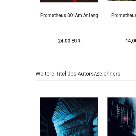
s 24: Finale
Prometheus 00: Am Anfang
Prometheus 
asion
00 EUR
24,00 EUR
14,0
Weitere Titel des Autors/Zeichners