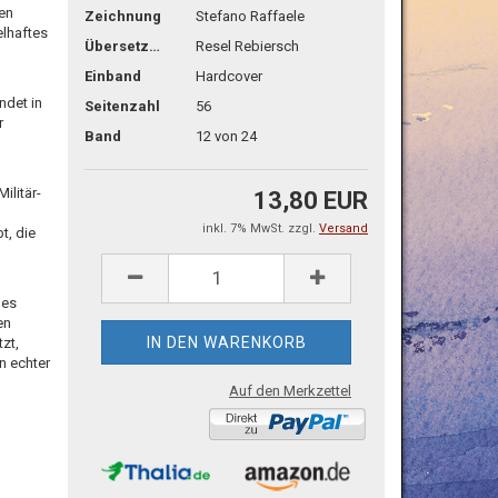
ben
Zeichnung
Stefano Raffaele
elhaftes
Übersetzg.
Resel Rebiersch
Einband
Hardcover
ndet in
Seitenzahl
56
r
Band
12 von 24
ilitär-
13,80 EUR
inkl. 7% MwSt. zzgl.
Versand
t, die
des
en
zt,
n echter
Auf den Merkzettel