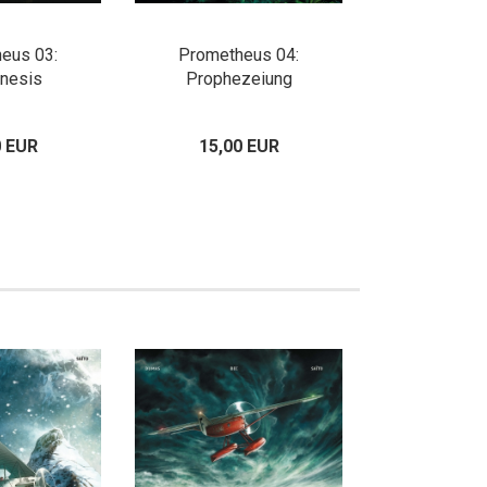
eus 03:
Prometheus 04:
Prometheus 0
nesis
Prophezeiung
0 EUR
15,00 EUR
13,80