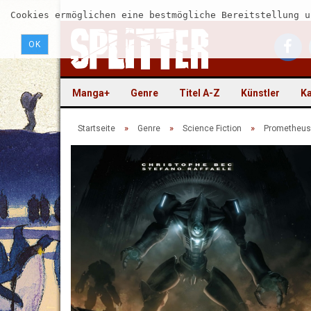
Cookies ermöglichen eine bestmögliche Bereitstellung u
OK
Manga+
Genre
Titel A-Z
Künstler
Ka
»
»
»
Startseite
Genre
Science Fiction
Prometheus