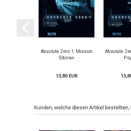
genden: Butch
Absolute Zero 1: Mission
Absolute Zer
ssidy
Sibirien
Ps
00 EUR
13,80 EUR
13,8
Kunden, welche diesen Artikel bestellten,