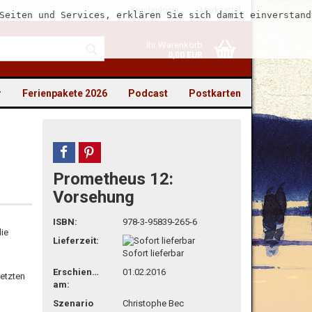
Kundenlogin
Merkzettel
Seiten und Services, erklären Sie sich damit einverstand
Ihr Warenkorb
0,00 EUR
r
Ferienpakete 2026
Podcast
Postkarten
teilen
pin it
Prometheus 12:
to erstellen
Vorsehung
swort vergessen?
ISBN:
978-3-95839-265-6
die
Lieferzeit:
Sofort lieferbar
Erschienen
01.02.2016
letzten
am:
Szenario
Christophe Bec