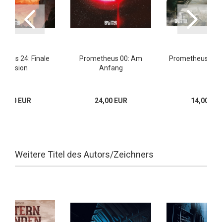
heus 24: Finale
Prometheus 00: Am
Prometheus 01: A
Invasion
Anfang
24,00 EUR
24,00 EUR
14,00 EU
Weitere Titel des Autors/Zeichners