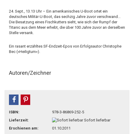
24. Sept., 13.13 Uhr – Ein amerikanisches U-Boot ortet ein
deutsches Militär-U-Boot, das sechzig Jahre zuvor verschwand...
Die Besatzung eines Fischkutters sieht, wie sich der Rumpf der
Titanic aus dem Meer erhebt, die über 100 Jahre zuvor an derselben
Stelle versank.
Ein rasant erzähltes SF-Endzeit-Epos von Erfolgsautor Christophe
Bec (»Heiligtum«).
Autoren/Zeichner
teilen
pin it
ISBN:
978-3-86869-252-5
Lieferzeit:
Sofort lieferbar
Erschienen am:
01.10.2011