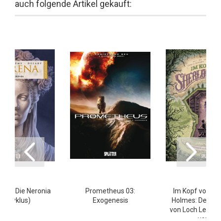
auch folgende Artikel gekauft:
 13: Die Neronia
Prometheus 03:
Im Kopf von Sh
(4. Zyklus)
Exogenesis
Holmes: Der Al
von Loch Leathan
von 2