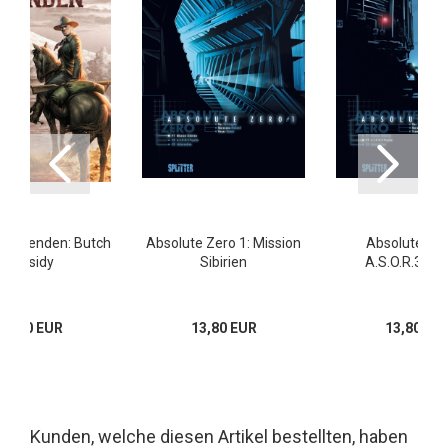
 Legenden: Butch
Absolute Zero 1: Mission
Absolute Zer
Cassidy
Sibirien
A.S.O.R.3 Ps
16,00 EUR
13,80 EUR
13,80 EU
Kunden, welche diesen Artikel bestellten, haben