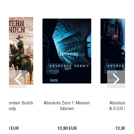
 Legenden: Butch
Absolute Zero 1: Mission
Absolute Zer
Cassidy
Sibirien
A.S.O.R.3 Ps
16,00 EUR
13,80 EUR
13,80 EU