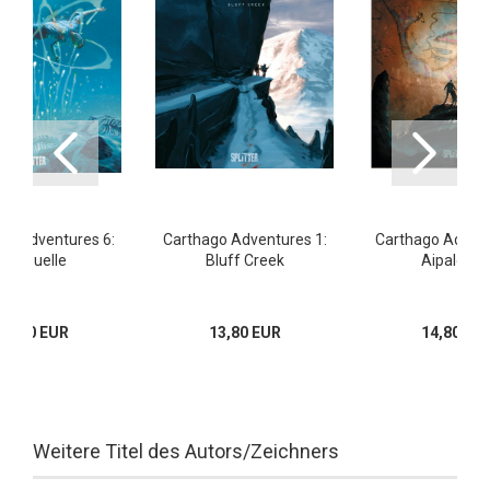
go Adventures 6:
Carthago Adventures 1:
Carthago Advent
Die Quelle
Bluff Creek
Aipaloovi
15,00 EUR
13,80 EUR
14,80 EU
Weitere Titel des Autors/Zeichners