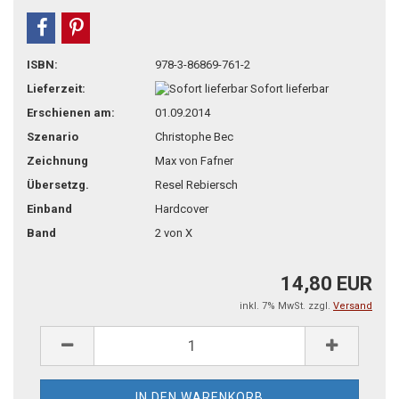
teilen
pin it
ISBN:
978-3-86869-761-2
Lieferzeit:
Sofort lieferbar
Erschienen am:
01.09.2014
Szenario
Christophe Bec
Zeichnung
Max von Fafner
Übersetzg.
Resel Rebiersch
Einband
Hardcover
Band
2 von X
14,80 EUR
inkl. 7% MwSt. zzgl.
Versand