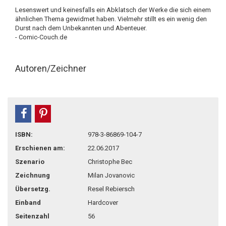
Lesenswert und keinesfalls ein Abklatsch der Werke die sich einem
ähnlichen Thema gewidmet haben. Vielmehr stillt es ein wenig den
Durst nach dem Unbekannten und Abenteuer.
- Comic-Couch.de
Autoren/Zeichner
teilen
pin it
ISBN:
978-3-86869-104-7
Erschienen am:
22.06.2017
Szenario
Christophe Bec
Zeichnung
Milan Jovanovic
Übersetzg.
Resel Rebiersch
Einband
Hardcover
Seitenzahl
56