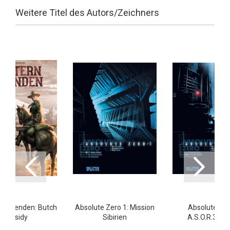
Weitere Titel des Autors/Zeichners
 Legenden: Butch
Absolute Zero 1: Mission
Absolute Zer
Cassidy
Sibirien
A.S.O.R.3 Ps