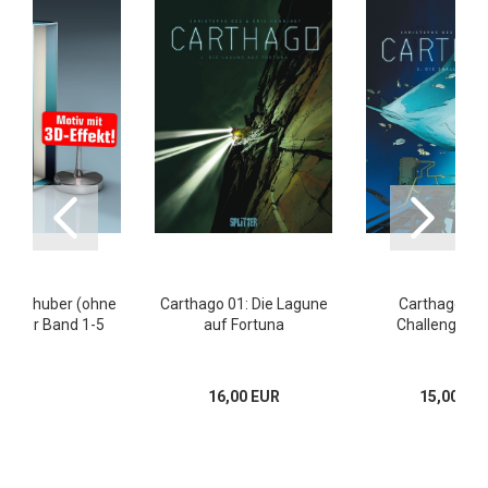
go Schuber (ohne
Carthago 01: Die Lagune
Carthago 02:
r) für Band 1-5
auf Fortuna
Challenger-T
16,00 EUR
15,00 EU