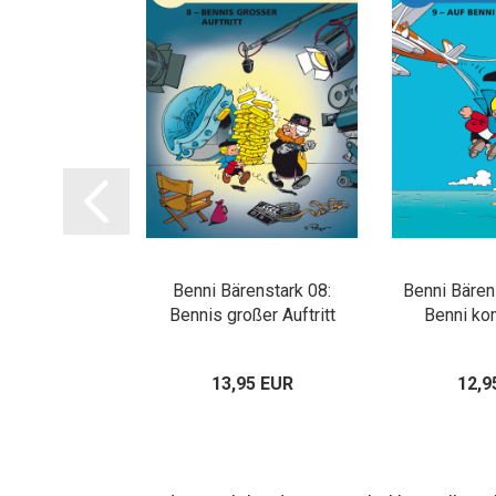
 Pfiffikus 5:
Benni Bärenstark 08:
Benni Bären
fremde Länder
Bennis großer Auftritt
Benni ko
95 EUR
13,95 EUR
12,9