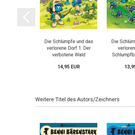
mpfe und das
Die Schlümpfe und das
Die Schlüm
orf 8: Hilfe,
verlorene Dorf 1: Der
verloren
Schlumpfblüte
verbotene Wald
Schlumpfbl
rumpft!
95 EUR
14,95 EUR
13,9
Weitere Titel des Autors/Zeichners