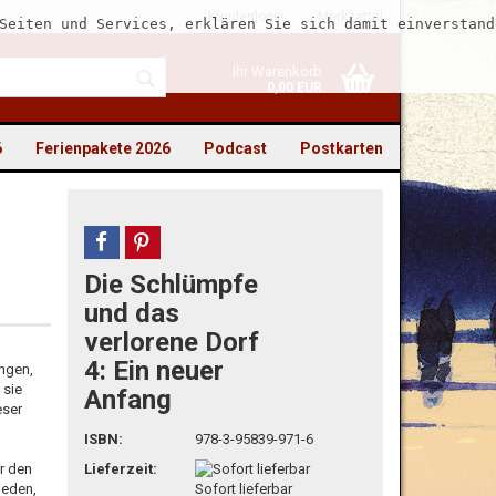
Kundenlogin
Merkzettel
Seiten und Services, erklären Sie sich damit einverstand
Ihr Warenkorb
0,00 EUR
6
Ferienpakete 2026
Podcast
Postkarten
teilen
pin it
Die Schlümpfe
to erstellen
und das
verlorene Dorf
swort vergessen?
4: Ein neuer
ngen,
 sie
Anfang
eser
ISBN:
978-3-95839-971-6
Lieferzeit:
r den
ieden,
Sofort lieferbar