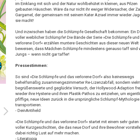
im Einklang mit sich und der Natur wohlbehütet in kleinen, aus Pilzen
gebauten Häuschen. Wäre da nur nicht ihr ewiger Widersacher, der Z
Gargamel, der gemeinsam mit seinem Kater Azrael immer wieder Jag
sie macht!
Und inzwischen haben die Schlümpfe Gesellschaft bekommen: Ein D
voller weiblicher Schlümpfe! Die Bände der Serie »Die Schlümpfe und
verlorene Dorf« erzählen muntere Geschichten aus dieser neuen Welt
beweisen, dass Mädchen-Schlümpfe mindestens genauso taff sind w
Jungs – wenn nicht gar taffer!
Pressestimmen:
So sind »Die Schlümpfe und das verlorene Dorf« also keineswegs
behelfsmäßig zusammengezimmerter Re-Lizenzabfall, sondern vielm
begrüßenswerte und geglückte Versuch, der Hollywood-Adaption fr
wieder ihre Hysterie und ihren Plastik-Pathos zu entziehen, um eigentl
pfiffige, neue Ideen zurück in die ursprüngliche Schlumpf-Mythologie
transportieren.
- DeinAntiheld
»Die Schlümpfe und das verlorene Dorf
« startet mit einem sehr gute
voller Kurzgeschichten, die das neue Dorf und ihre Bewohner vorstell
dabei richtig Lust auf mehr machen.
- Literatopia