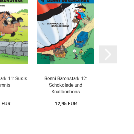
ark 11: Susis
Benni Bärenstark 12:
Benni Bärenst
imnis
Schokolade und
Jo
Knallbonbons
5 EUR
12,95 EUR
12,95