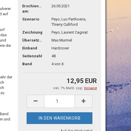
Erschienen
26.05.2021
auberer
am:
d auf
Szenario
Peyo; Luc Parthoens,
Thierry Culliford
orf
Zeichnung
Peyo; Laurent Cagniat
 das
 und
Übersetzg.
Max Murmel
ie die
Einband
Hardcover
Seitenzahl
48
Band
4 von X
ehr der
12,95 EUR
ech
ich
inkl. 7% MwSt. zzgl.
Versand
 zu
n Band
en und
Auf den Merkzettel