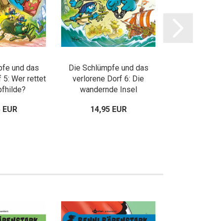
pfe und das
Die Schlümpfe und das
Die Schlümp
 5: Wer rettet
verlorene Dorf 6: Die
verlorene Dor
fhilde?
wandernde Insel
der schlumpf
5 EUR
14,95 EUR
13,95